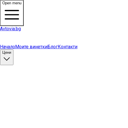
Open menu
Avtovia.bg
Начало
Моите винетки
Блог
Контакти
Цени
Купи винетка