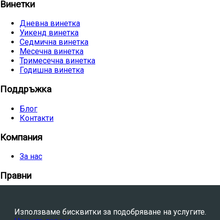
Винетки
Дневна винетка
Уикенд винетка
Седмична винетка
Месечна винетка
Тримесечна винетка
Годишна винетка
Поддръжка
Блог
Контакти
Компания
За нас
Правни
Общи условия
Политика за поверителност
Използваме бисквитки за подобряване на услугите.
Политика за бисквитки