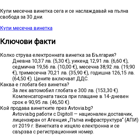
Купи месечна винетка сега и се наслаждавай на пълна
свобода за 30 дни.
Купи месечна винетка
Всички цени
Ключови факти
Колко струва електронната винетка за България?
Дневна 10,37 лв. (5,30 €), уикенд 12,91 лв. (6,60 €),
седмична 19,56 лв. (10,00 €), месечна 38,92 лв. (19,90
€), тримесечна 70,21 лв. (35,90 €), годишна 126,15 лв.
(64,50 €). Цените включват ДДС.
Каква е глобата без винетка?
За лек автомобил глобата е 300 лв. (153,30 €).
Компенсаторната такса при плащане в 14-дневен
срок е 90,95 лв. (46,50 €).
Кой продава винетките през Avtovia.bg?
Avtovia.bg работи с Digitoll — национален доставчик,
лицензиран от Агенция „Пътна инфраструктура“ (АПИ)
от 2019 г. Винетката е изцяло електронна и се
свързва с регистрационния номер.