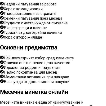
Редовни пътувания за работа
Хора с командировки
Пътешественици из страната
Семейни пътувания през месеца
Студенти с честа нужда от пътуване
Бизнес срещи и клиенти
Туристи за дълготрайни почивки
Хора с второ жилище
Основни предимства
Най-популярният избор сред клиентите
Отлично съотношение цена-качество
Идеален за редовни пътувания
Пълно покритие за цял месец
Моментална активация при плащане
Без нужда от допълнителни покупки
Месечна винетка онлайн
Месечната винетка е една от най-купуваните и