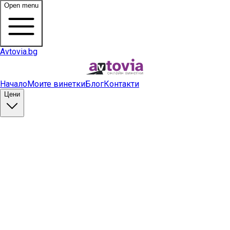
Open menu
Avtovia.bg
Начало
Моите винетки
Блог
Контакти
Цени
Купи винетка