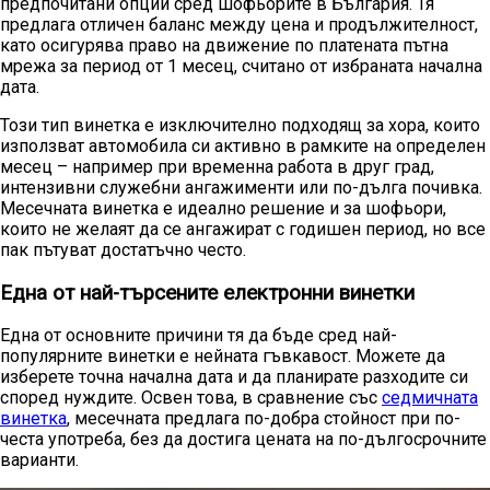
предпочитани опции сред шофьорите в България. Тя
предлага отличен баланс между цена и продължителност,
като осигурява право на движение по платената пътна
мрежа за период от 1 месец, считано от избраната начална
дата.
Този тип винетка е изключително подходящ за хора, които
използват автомобила си активно в рамките на определен
месец – например при временна работа в друг град,
интензивни служебни ангажименти или по-дълга почивка.
Месечната винетка е идеално решение и за шофьори,
които не желаят да се ангажират с годишен период, но все
пак пътуват достатъчно често.
Една от най-търсените електронни винетки
Една от основните причини тя да бъде сред най-
популярните винетки е нейната гъвкавост. Можете да
изберете точна начална дата и да планирате разходите си
според нуждите. Освен това, в сравнение със
седмичната
винетка
, месечната предлага по-добра стойност при по-
честа употреба, без да достига цената на по-дългосрочните
варианти.