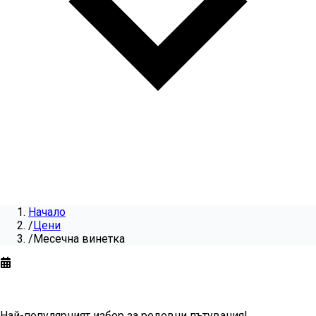
Начало
/
Цени
/
Месечна винетка
Месечна винетка
за
2026
Най-популярният избор за редовни пътувания!