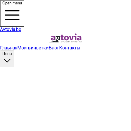
Open menu
Avtovia.bg
Главная
Мои виньетки
Блог
Контакты
Цены
Купить виньетку