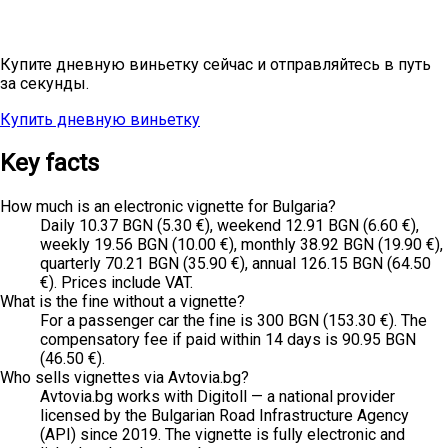
Планируете однодневную поездку?
Купите дневную виньетку сейчас и отправляйтесь в путь
за секунды.
Купить дневную виньетку
Все цены
Key facts
How much is an electronic vignette for Bulgaria?
Daily 10.37 BGN (5.30 €), weekend 12.91 BGN (6.60 €),
weekly 19.56 BGN (10.00 €), monthly 38.92 BGN (19.90 €),
quarterly 70.21 BGN (35.90 €), annual 126.15 BGN (64.50
€). Prices include VAT.
What is the fine without a vignette?
For a passenger car the fine is 300 BGN (153.30 €). The
compensatory fee if paid within 14 days is 90.95 BGN
(46.50 €).
Who sells vignettes via Avtovia.bg?
Avtovia.bg works with Digitoll — a national provider
licensed by the Bulgarian Road Infrastructure Agency
(API) since 2019. The vignette is fully electronic and