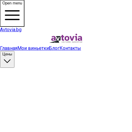
Open menu
Avtovia.bg
Главная
Мои виньетки
Блог
Контакты
Цены
Купить виньетку