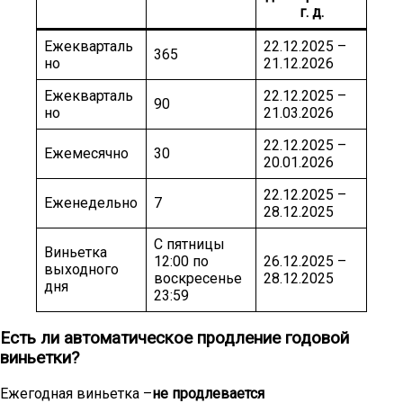
г. д.
Ежекварталь
22.12.2025 –
365
но
21.12.2026
Ежекварталь
22.12.2025 –
90
но
21.03.2026
22.12.2025 –
Ежемесячно
30
20.01.2026
22.12.2025 –
Еженедельно
7
28.12.2025
С пятницы
Виньетка
12:00 по
26.12.2025 –
выходного
воскресенье
28.12.2025
дня
23:59
Есть ли автоматическое продление годовой
виньетки?
Ежегодная виньетка –
не продлевается