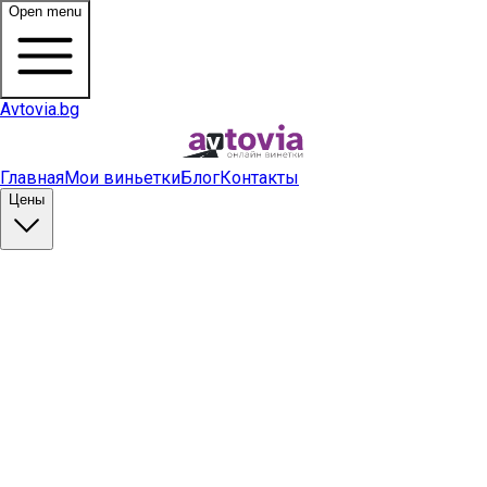
Open menu
Avtovia.bg
Главная
Мои виньетки
Блог
Контакты
Цены
Купить виньетку