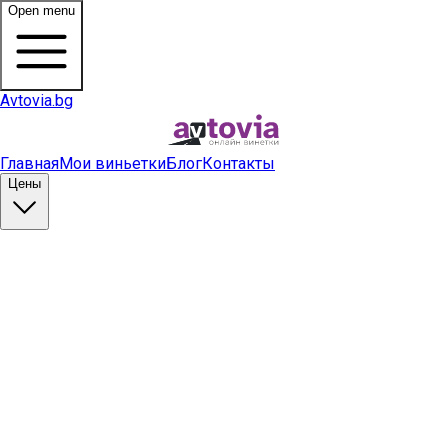
Open menu
Avtovia.bg
Главная
Мои виньетки
Блог
Контакты
Цены
Купить виньетку