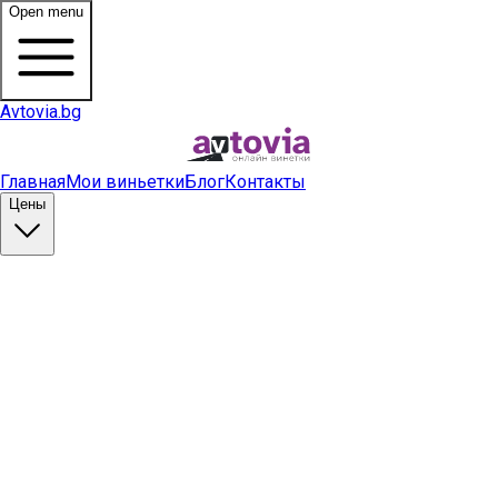
Open menu
Avtovia.bg
Главная
Мои виньетки
Блог
Контакты
Цены
Купить виньетку