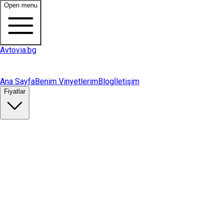
Open menu
Avtovia.bg
Ana Sayfa
Benim Vinyetlerim
Blog
İletişim
Fiyatlar
Vinyet Satın Al