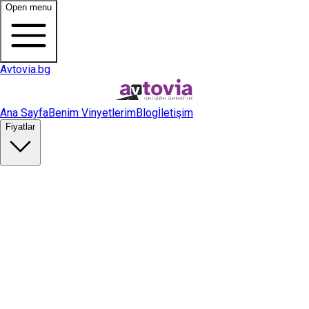
Open menu
Avtovia.bg
Ana Sayfa
Benim Vinyetlerim
Blog
İletişim
Fiyatlar
Vinyet Satın Al