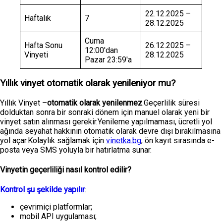
22.12.2025 –
Haftalık
7
28.12.2025
Cuma
Hafta Sonu
26.12.2025 –
12:00'dan
Vinyeti
28.12.2025
Pazar 23:59'a
Yıllık vinyet otomatik olarak yenileniyor mu?
Yıllık Vinyet –
otomatik olarak yenilenmez
.Geçerlilik süresi
dolduktan sonra bir sonraki dönem için manuel olarak yeni bir
vinyet satın alınması gerekir.Yenileme yapılmaması, ücretli yol
ağında seyahat hakkının otomatik olarak devre dışı bırakılmasına
yol açar.Kolaylık sağlamak için
vinetka.bg
, ön kayıt sırasında e-
posta veya SMS yoluyla bir hatırlatma sunar.
Vinyetin geçerliliği nasıl kontrol edilir?
Kontrol şu şekilde yapılır
:
çevrimiçi platformlar;
mobil API uygulaması;