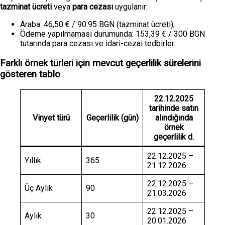
tazminat ücreti
veya
para cezası
uygulanır:
Araba: 46,50 € / 90.95 BGN (tazminat ücreti);
Ödeme yapılmaması durumunda: 153,39 € / 300 BGN
tutarında para cezası ve idari-cezai tedbirler.
Farklı örnek türleri için mevcut geçerlilik sürelerini
gösteren tablo
22.12.2025
tarihinde satın
Vinyet türü
Geçerlilik (gün)
alındığında
örnek
geçerlilik d.
22.12.2025 –
Yıllık
365
21.12.2026
22.12.2025 –
Üç Aylık
90
21.03.2026
22.12.2025 –
Aylık
30
20.01.2026