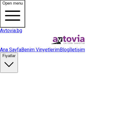
Open menu
Avtovia.bg
Ana Sayfa
Benim Vinyetlerim
Blog
İletişim
Fiyatlar
Vinyet Satın Al