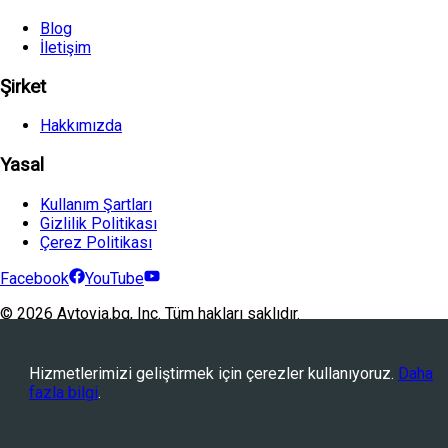
Blog
İletişim
Şirket
Hakkımızda
Yasal
Kullanım Şartları
Gizlilik Politikası
Çerez Politikası
Facebook
YouTube
©
2026
Avtovia.bg, Inc. Tüm hakları saklıdır.
Powered by
WebStation™
Hizmetlerimizi geliştirmek için çerezler kullanıyoruz.
Daha
fazla bilgi
.