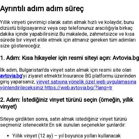
Ayrıntılı adım adım süreç
Yıllık vinyeti çevrimiçi olarak satın almak hızlı ve kolaydır; bunu
dizüstü bilgisayarınız veya cep telefonunuz aracılığıyla birkaç
dakika içinde yapabilirsiniz.Bu makalede, zahmetsizce ve kısa
sürede bir vinyet elde etmek için atmanız gereken tüm adımları
size göstereceğiz.
1. Adım: Kısa hikayeler için resmi siteyi açın: Avtovia.bg
İlk adım, Bulgaristan'da vinyet satın almak için resmi site olan
avtovia.bg
'yi ziyaret etmektir.Insurance BG platformu üzerinden
giriş yaparsanız,
vinyet satışına yönelik özel web uygulamasına
yönlendirileceksiniz https://web.avtovia.bg/?lang=tr
2. Adım: İstediğiniz vinyet türünü seçin (örneğin, yıllık
vinyet)
Siteye girdikten sonra, satın almak istediğiniz vinyet türünü
seçmeniz istenecektir.En sık sunulan seçenekler şunlardır:
Yıllık vinyet (12 ay) – yıl boyunca yolları kullanacak