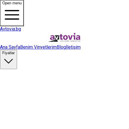
Open menu
Avtovia.bg
Ana Sayfa
Benim Vinyetlerim
Blog
İletişim
Fiyatlar
Vinyet Satın Al