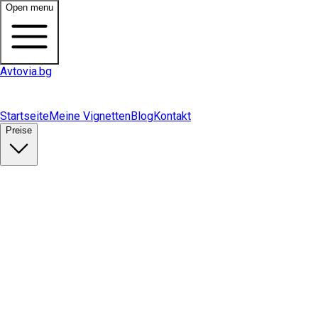
Open menu
Avtovia.bg
Startseite
Meine Vignetten
Blog
Kontakt
Preise
Vignette kaufen