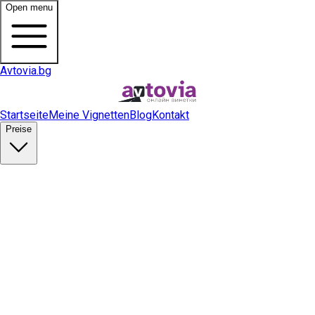
Open menu
Avtovia.bg
Startseite
Meine Vignetten
Blog
Kontakt
Preise
Vignette kaufen