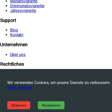
Monatsvignette
Dreimonatsvignette
Jahresvignette
Support
Blog
Kontakt
Unternehmen
Über uns
Rechtliches
Allgemeine Geschäftsbedingungen
Datenschutzerklärung
Wir verwenden Cookies, um unsere Dienste zu verbessern.
Cookie-Richtlinie
Mehr erfahren
.
Facebook
YouTube
©
2026
Avtovia.bg, Inc. Alle Rechte vorbehalten.
Ablehnen
Akzeptieren
Powered by
WebStation™