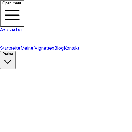
Open menu
Avtovia.bg
Startseite
Meine Vignetten
Blog
Kontakt
Preise
Vignette kaufen