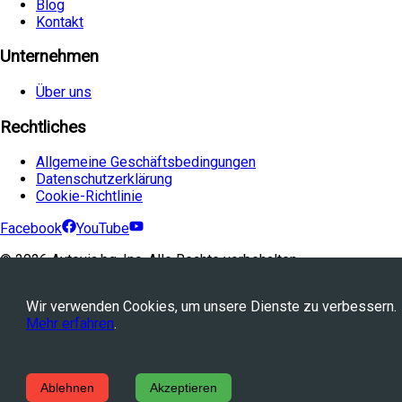
Blog
Kontakt
Unternehmen
Über uns
Rechtliches
Allgemeine Geschäftsbedingungen
Datenschutzerklärung
Cookie-Richtlinie
Facebook
YouTube
©
2026
Avtovia.bg, Inc. Alle Rechte vorbehalten.
Powered by
WebStation™
Wir verwenden Cookies, um unsere Dienste zu verbessern.
Mehr erfahren
.
Ablehnen
Akzeptieren