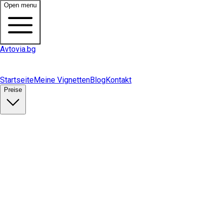
Open menu
Avtovia.bg
Startseite
Meine Vignetten
Blog
Kontakt
Preise
Vignette kaufen