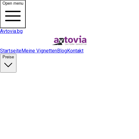
Open menu
Avtovia.bg
Startseite
Meine Vignetten
Blog
Kontakt
Preise
Vignette kaufen