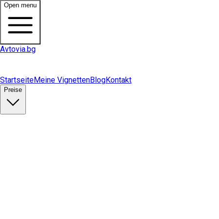
Open menu
Avtovia.bg
Startseite
Meine Vignetten
Blog
Kontakt
Preise
Vignette kaufen