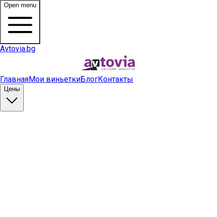
Open menu
Avtovia.bg
Главная
Мои виньетки
Блог
Контакты
Цены
Купить виньетку