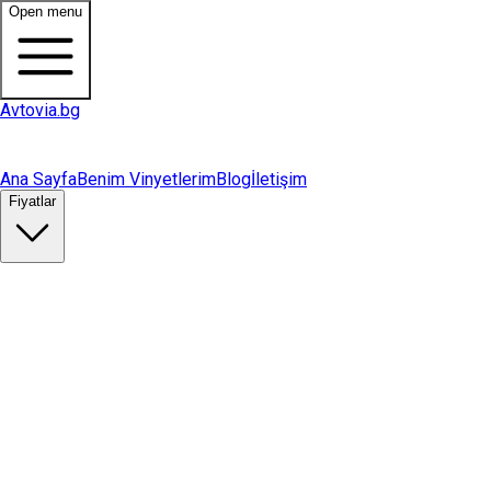
Open menu
Avtovia.bg
Ana Sayfa
Benim Vinyetlerim
Blog
İletişim
Fiyatlar
Vinyet Satın Al