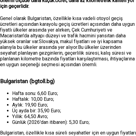
önemli ölçüde daha küçük.Ücret, daha az kilometrelik kaliteli yol
için geçerlidir.
Genel olarak Bulgaristan, özellikle kısa vadeli otoyol geçiş
ücretleri açısından karayolu geçiş ücretleri açısından daha uygun
fiyatlı ülkeler arasında yer alırken, Çek Cumhuriyeti ve
Macaristan'da altyapı düzeyi ve trafik hacmini yansıtan daha
yüksek oranlar var.Slovakya, makul fiyatları ve iyi kapsama
alanıyla bu ülkeler arasında yer alıyor.Bu ülkeler üzerinden
seyahat planlayan gezginlerin, geçerlilik süresi, kalış süresi ve
planlanan kilometre bazında fiyatları karşılaştırması, ihtiyaçlarına
en uygun seçeneği seçmesi açısından önemli.
Bulgaristan (bgtoll.bg)
Hafta sonu: 6,60 Euro;
Haftalık: 10,00 Euro;
Aylık: 19,90 Euro;
Üç ayda bir: 35,90 Euro;
Yıllık: 64,50 Avro;
Günlük (2026'dan itibaren): 5,30 Euro;
Bulgaristan, özellikle kısa süreli seyahatler için en uygun fiyatları