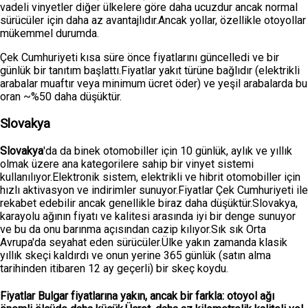
vadeli vinyetler diğer ülkelere göre daha ucuzdur ancak normal
sürücüler için daha az avantajlıdır.Ancak yollar, özellikle otoyollar
mükemmel durumda.
Çek Cumhuriyeti kısa süre önce fiyatlarını güncelledi ve bir
günlük bir tanıtım başlattı.Fiyatlar yakıt türüne bağlıdır (elektrikli
arabalar muaftır veya minimum ücret öder) ve yeşil arabalarda bu
oran ~%50 daha düşüktür.
Slovakya
Slovakya
'da da binek otomobiller için 10 günlük, aylık ve yıllık
olmak üzere ana kategorilere sahip bir vinyet sistemi
kullanılıyor.Elektronik sistem, elektrikli ve hibrit otomobiller için
hızlı aktivasyon ve indirimler sunuyor.Fiyatlar Çek Cumhuriyeti ile
rekabet edebilir ancak genellikle biraz daha düşüktür.Slovakya,
karayolu ağının fiyatı ve kalitesi arasında iyi bir denge sunuyor
ve bu da onu barınma açısından cazip kılıyor.Sık sık Orta
Avrupa'da seyahat eden sürücüler.Ülke yakın zamanda klasik
yıllık skeçi kaldırdı ve onun yerine 365 günlük (satın alma
tarihinden itibaren 12 ay geçerli) bir skeç koydu.
Fiyatlar Bulgar fiyatlarına yakın, ancak bir farkla: otoyol ağı