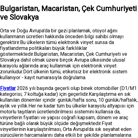
Bulgaristan, Macaristan, Çek Cumhuriyeti
ve Slovakya
Orta ve Doğu Avrupa'da bir gezi planlamak, otoyol ağını
kullanmanın ücretleri hakkında önceden bilgi sahibi olmayı
gerektirir.Bu ülkelerin tümü elektronik vinyet sunsa da
fiyatlandırma politikaları büyük farklılıklar
göstermektedir.Bulgaristan, Macaristan, Çek Cumhuriyeti ve
Slovakya dahil olmak üzere birçok Avrupa ülkesinde ulusal
karayolu ağlarında araç kullanmak için elektronik vinyet
zorunludur.Dört ülkenin tümü, etiketsiz bir elektronik sistem
kullanıyor - kayıt numarasıyla doğrulama.
Fiyatlar
2026 yılı başında geçerli olup binek otomobiller (D1/M1
kategorisi, 7 koltuğa kadar) için geçerlidir.Karşılaştırma en sık
kullanılan dönemler içindir: günlük/hafta sonu, 10 günlük/haftalık,
aylık ve yıllık.Her ne kadar tüm bu ülkeler karayolu altyapısı için
motorlu taşıtların ücretlendirilmesi sistemini kullansa da,
vinyetlerin fiyatları ve yapısı coğrafi kapsam, dönem ve araç
türüne bağlı olarak büyük ölçüde değişmektedir.Fiyat
vinyetlerinin karşılaştırılması, Orta Avrupa'da sık seyahat eden
sürücülerin harcamalarını daha etkili bir şekilde planlamalarına