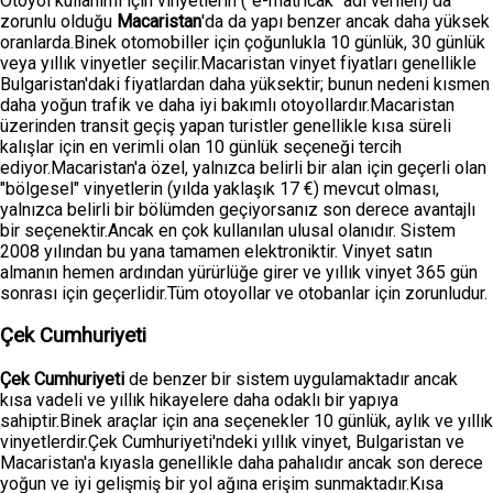
Otoyol kullanımı için vinyetlerin ("e-matricák" adı verilen) da
zorunlu olduğu
Macaristan
'da da yapı benzer ancak daha yüksek
oranlarda.Binek otomobiller için çoğunlukla 10 günlük, 30 günlük
veya yıllık vinyetler seçilir.Macaristan vinyet fiyatları genellikle
Bulgaristan'daki fiyatlardan daha yüksektir; bunun nedeni kısmen
daha yoğun trafik ve daha iyi bakımlı otoyollardır.Macaristan
üzerinden transit geçiş yapan turistler genellikle kısa süreli
kalışlar için en verimli olan 10 günlük seçeneği tercih
ediyor.Macaristan'a özel, yalnızca belirli bir alan için geçerli olan
"bölgesel" vinyetlerin (yılda yaklaşık 17 €) mevcut olması,
yalnızca belirli bir bölümden geçiyorsanız son derece avantajlı
bir seçenektir.Ancak en çok kullanılan ulusal olanıdır. Sistem
2008 yılından bu yana tamamen elektroniktir. Vinyet satın
almanın hemen ardından yürürlüğe girer ve yıllık vinyet 365 gün
sonrası için geçerlidir.Tüm otoyollar ve otobanlar için zorunludur.
Çek Cumhuriyeti
Çek Cumhuriyeti
de benzer bir sistem uygulamaktadır ancak
kısa vadeli ve yıllık hikayelere daha odaklı bir yapıya
sahiptir.Binek araçlar için ana seçenekler 10 günlük, aylık ve yıllık
vinyetlerdir.Çek Cumhuriyeti'ndeki yıllık vinyet, Bulgaristan ve
Macaristan'a kıyasla genellikle daha pahalıdır ancak son derece
yoğun ve iyi gelişmiş bir yol ağına erişim sunmaktadır.Kısa