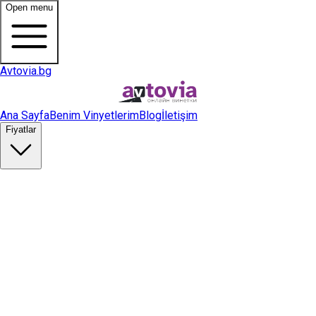
Open menu
Avtovia.bg
Ana Sayfa
Benim Vinyetlerim
Blog
İletişim
Fiyatlar
Vinyet Satın Al