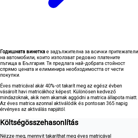
Годишната винетка
е задължителна за всички притежатели
на автомобили, които използват редовно платените
пътища в България. Тя предлага най-добрата стойност
спрямо цената и елиминира необходимостта от чести
покупки.
Éves matricával akár 40%-ot takarít meg az egész évben
vásárolt havi matricákhoz képest. Különösen kedvező
mindazoknak, akik nem akarnak aggódni a matrica állapota miatt.
Az éves matrica azonnal aktiválódik és pontosan 365 napig
érvényes az aktiválás napjától.
Költségösszehasonlítás
Nézze meg, mennyit takaríthat meg éves matricával