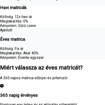
Havi matricák
Költség
:
12x havi ár
Megtakarítás
:
0%
Kényelem
:
Sűrű csere
Ajánlott
Éves matrica
Költség
:
Fix ár
Megtakarítás
:
Akár 40%
Kényelem
:
Évente egyszer
Miért válassza az éves matricát?
A 365 napos matrica előnyei és jellemzői
365 napig érvényes
Pontosan egy teljes év az aktiválás pillanatától