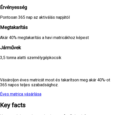
Érvényesség
Pontosan 365 nap az aktiválás napjától
Megtakarítás
Akár 40% megtakarítás a havi matricákhoz képest
Járművek
3,5 tonna alatti személygépkocsik
Kész egy egész éves gondtalan utazásra?
Vásároljon éves matricát most és takarítson meg akár 40%-ot
365 napos teljes szabadsághoz.
Éves matrica vásárlása
Összes ár
Key facts