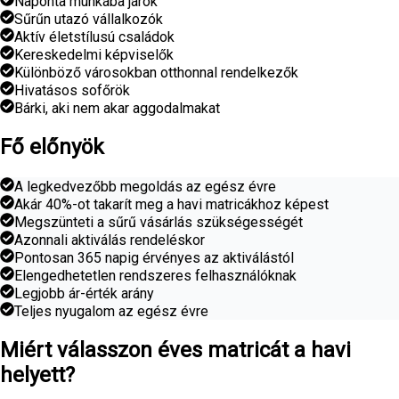
Naponta munkába járók
Sűrűn utazó vállalkozók
Aktív életstílusú családok
Kereskedelmi képviselők
Különböző városokban otthonnal rendelkezők
Hivatásos sofőrök
Bárki, aki nem akar aggodalmakat
Fő előnyök
A legkedvezőbb megoldás az egész évre
Akár 40%-ot takarít meg a havi matricákhoz képest
Megszünteti a sűrű vásárlás szükségességét
Azonnali aktiválás rendeléskor
Pontosan 365 napig érvényes az aktiválástól
Elengedhetetlen rendszeres felhasználóknak
Legjobb ár-érték arány
Teljes nyugalom az egész évre
Miért válasszon éves matricát a havi
helyett?