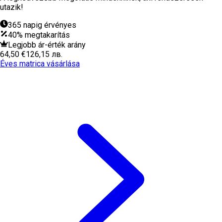
utazik!
365 napig érvényes
40% megtakarítás
Legjobb ár-érték arány
64,50 €
126,15 лв.
Éves matrica vásárlása