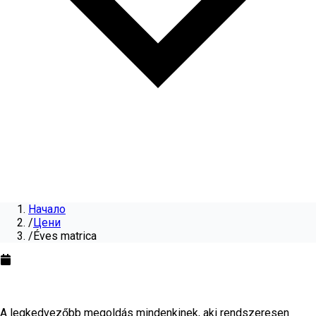
Начало
/
Цени
/
Éves matrica
Éves matrica
évre
2026
A legkedvezőbb megoldás mindenkinek, aki rendszeresen