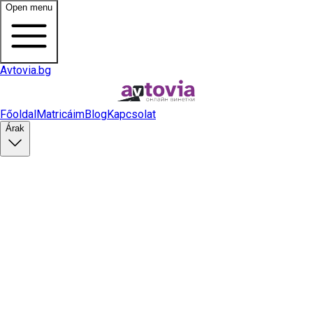
Open menu
Avtovia.bg
Főoldal
Matricáim
Blog
Kapcsolat
Árak
Matrica vásárlás