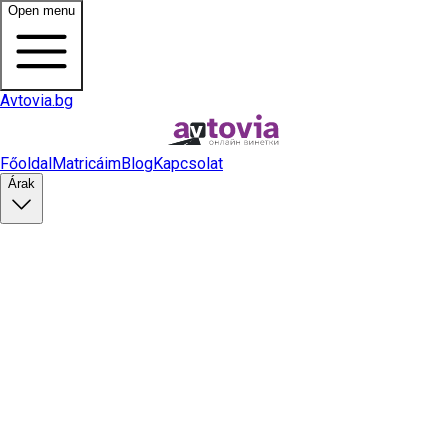
Open menu
Avtovia.bg
Főoldal
Matricáim
Blog
Kapcsolat
Árak
Matrica vásárlás