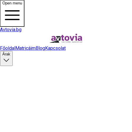
Open menu
Avtovia.bg
Főoldal
Matricáim
Blog
Kapcsolat
Árak
Matrica vásárlás