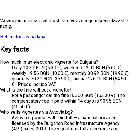
Heti utat tervez?
Vásároljon heti matricát most és élvezze a gondtalan utazást 7
napig.
Heti matrica vásárlása
Összes ár
Key facts
How much is an electronic vignette for Bulgaria?
Daily 10.37 BGN (5.30 €), weekend 12.91 BGN (6.60 €),
weekly 19.56 BGN (10.00 €), monthly 38.92 BGN (19.90 €),
quarterly 70.21 BGN (35.90 €), annual 126.15 BGN (64.50
€). Prices include VAT.
What is the fine without a vignette?
For a passenger car the fine is 300 BGN (153.30 €). The
compensatory fee if paid within 14 days is 90.95 BGN
(46.50 €).
Who sells vignettes via Avtovia.bg?
Avtovia.bg works with Digitoll — a national provider
licensed by the Bulgarian Road Infrastructure Agency
(API) since 2019. The vignette is fully electronic and