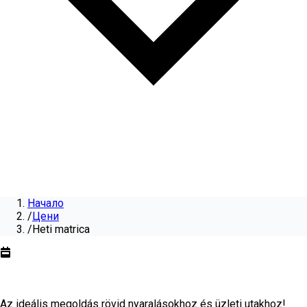
Начало
/
Цени
/
Heti matrica
Heti matrica
évre
2026
Az ideális megoldás rövid nyaralásokhoz és üzleti utakhoz!