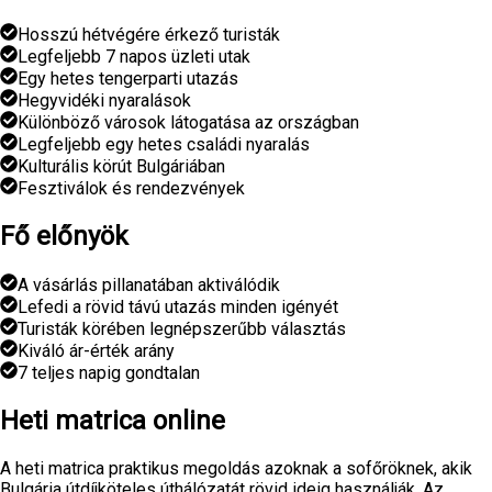
Hosszú hétvégére érkező turisták
Legfeljebb 7 napos üzleti utak
Egy hetes tengerparti utazás
Hegyvidéki nyaralások
Különböző városok látogatása az országban
Legfeljebb egy hetes családi nyaralás
Kulturális körút Bulgáriában
Fesztiválok és rendezvények
Fő előnyök
A vásárlás pillanatában aktiválódik
Lefedi a rövid távú utazás minden igényét
Turisták körében legnépszerűbb választás
Kiváló ár-érték arány
7 teljes napig gondtalan
Heti matrica online
A heti matrica praktikus megoldás azoknak a sofőröknek, akik
Bulgária útdíjköteles úthálózatát rövid ideig használják. Az