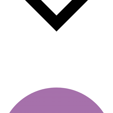
A hétvégi matricák előnyei:
miért éri meg?