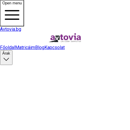
Open menu
Avtovia.bg
Főoldal
Matricáim
Blog
Kapcsolat
Árak
Matrica vásárlás