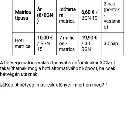
2 nap
Ár
Időtarta
(péntek
Matrica
6,60 €
/
(€/BGN
m
-
típusa
BGN 10
)
matrica
vasárna
p)
10,00 €
7 millió
19,90 €
Heti
/ BGN
on>
/ 30
30 nap
matrica
15
matrica
BGN
A hétvégi matrica választásával a sofőrök akár 30%-ot
takaríthatnak meg a heti alternatívához képest, ha csak
hétvégén utaznak.