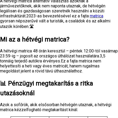
A hétvégi matrica alternatív választás azoknak a
járművezetőknek, akik nem naponta utaznak, de hétvégén
legálisan és gazdaságosan szeretnék használni a közúti
infrastruktúrát.2023-as bevezetésével ez a fajta
matrica
gyorsan népszerűvé vált a turisták, a családok és az alkalmi
utazók körében.🛣️
Mi az a hétvégi matrica?
A hétvégi matrica 48 órán keresztül – péntek 12:00-tól vasárnap
23:59-ig – jogosít az országos úthálózat használatára.3,5
tonnáig terjedő autókra érvényes.Ez a fajta matrica nem
helyettesíti a heti vagy éves matricát, hanem rugalmas
megoldást jelent a rövid távú úthasználathoz.
📊 Pénzügyi megtakarítás a ritka
utazásoknál
Azok a sofőrök, akik elsősorban hétvégén utaznak, a hétvégi
matrica kézzelfogható megtakarítást kínál.