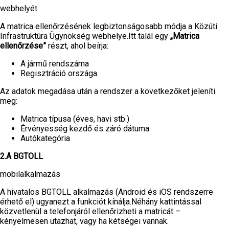
webhelyét
A matrica ellenőrzésének legbiztonságosabb módja a Közúti
Infrastruktúra Ügynökség webhelye.Itt talál egy
„Matrica
ellenőrzése”
részt, ahol beírja:
A jármű rendszáma
Regisztráció országa
Az adatok megadása után a rendszer a következőket jeleníti
meg:
Matrica típusa (éves, havi stb.)
Érvényesség kezdő és záró dátuma
Autókategória
2.A BGTOLL
mobilalkalmazás
A hivatalos BGTOLL alkalmazás (Android és iOS rendszerre
érhető el) ugyanezt a funkciót kínálja.Néhány kattintással
közvetlenül a telefonjáról ellenőrizheti a matricát –
kényelmesen utazhat, vagy ha kétségei vannak.