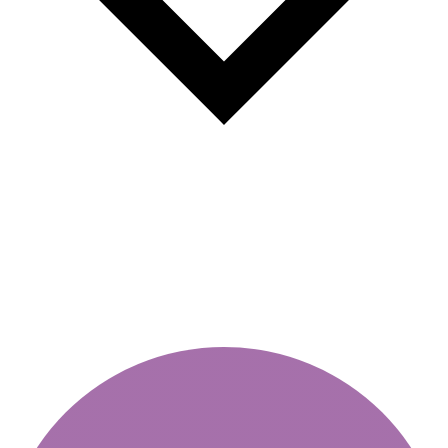
A matrica érvényessége –
hogyan ellenőrizhető online?