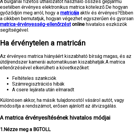
A bulgáriai fizetős úthálózatot használó összes gépjármű
esetében érvényes elektronikus matrica kötelező.De hogyan
győződjön meg arról, hogy a
matricája
aktív és érvényes?Ebben
a cikkben bemutatjuk, hogyan végezhet egyszerűen és gyorsan
matrica-érvényesség-ellenőrzést
online
hivatalos eszközök
segítségével.
Ha érvénytelen a matricán
Az érvényes matrica hiányáért kiszabható bírság magas, és az
útdíjrendszer kamerái automatikusan kiszabhatják.A matrica
ellenőrzésével elkerülheti a következőket:
Feltételes szankciók
Számregisztrációs hibák
A csere lejárata után elmaradt
Különösen akkor, ha másik tulajdonostól vásárol autót, vagy
módosítja a rendszámot, erősen ajánlott az átvizsgálás.
A matrica érvényesítésének hivatalos módjai
1.Nézze meg a BGTOLL