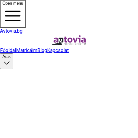
Open menu
Avtovia.bg
Főoldal
Matricáim
Blog
Kapcsolat
Árak
Matrica vásárlás