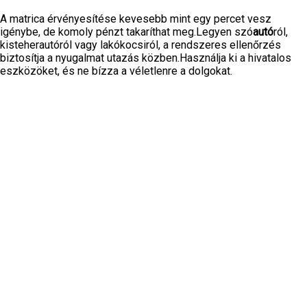
A matrica érvényesítése kevesebb mint egy percet vesz
igénybe, de komoly pénzt takaríthat meg.Legyen szó
autó
ról,
kisteherautóról vagy lakókocsiról, a rendszeres ellenőrzés
biztosítja a nyugalmat utazás közben.Használja ki a hivatalos
eszközöket, és ne bízza a véletlenre a dolgokat.