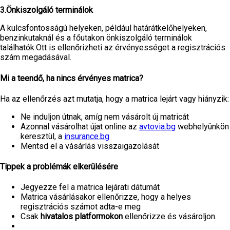
3.Önkiszolgáló terminálok
A kulcsfontosságú helyeken, például határátkelőhelyeken,
benzinkutaknál és a főutakon önkiszolgáló terminálok
találhatók.Ott is ellenőrizheti az érvényességet a regisztrációs
szám megadásával.
Mi a teendő, ha nincs érvényes matrica?
Ha az ellenőrzés azt mutatja, hogy a matrica lejárt vagy hiányzik:
Ne induljon útnak, amíg nem vásárolt új matricát
Azonnal vásárolhat újat online az
avtovia.bg
webhelyünkön
keresztül, a
insurance.bg
Mentsd el a vásárlás visszaigazolását
Tippek a problémák elkerülésére
Jegyezze fel a matrica lejárati dátumát
Matrica vásárlásakor ellenőrizze, hogy a helyes
regisztrációs számot adta-e meg
Csak
hivatalos platformokon
ellenőrizze és vásároljon.