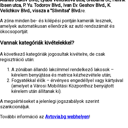
Ibsen utca, P. Yu. Todorov Blvd., Ivan Ev. Geshov Blvd., K.
Velichkov Blvd., vissza a "Slivnitsa" Blvd.
re.
A zóna minden be- és kilépési pontján kamerák lesznek,
amelyek automatikusan ellenőrzik az autó rendszámát és
ökocsoportját.
Vannak kategóriák kivételekkel?
A következő kategóriák jogosultak kivételre, de csak
regisztráció után:
A zónában állandó lakcímmel rendelkező lakosok –
kérelem benyújtása és matrica kézhezvétele után;
Fogyatékkal élők – érvényes engedéllyel vagy kártyával
(amelyet a Városi Mobilitási Központhoz benyújtott
kérelem után állítanak ki).
A megsértéseket a jelenlegi jogszabályok szerint
szankcionáljuk.
További információ az
Avtovia.bg webhelyen
!