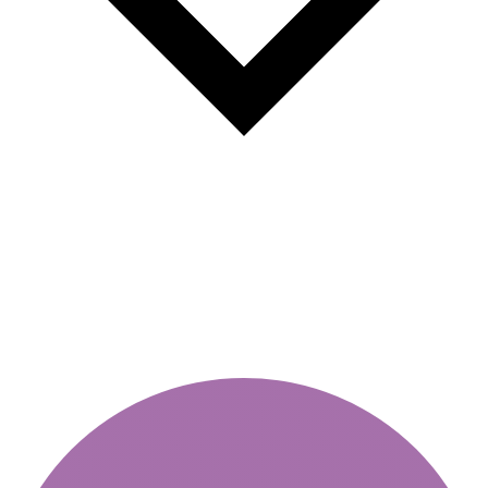
Alacsony kibocsátású zónák
Szófiában 2026/2027