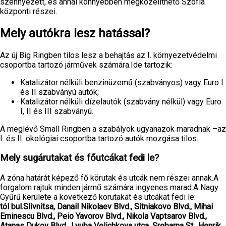
szennyezett, és annál könnyebben megközelíthető Szófia
központi részei.
Mely autókra lesz hatással?
Az új Big Ringben tilos lesz a behajtás az I. környezetvédelmi
csoportba tartozó járművek számára.Ide tartozik:
Katalizátor nélküli benzinüzemű (szabványos) vagy Euro I
és II szabványú autók;
Katalizátor nélküli dízelautók (szabvány nélkül) vagy Euro
I, II és III szabványú.
A meglévő Small Ringben a szabályok ugyanazok maradnak –az
I. és II. ökológiai csoportba tartozó autók mozgása tilos.
Mely sugárutakat és főutcákat fedi le?
A zóna határát képező fő körutak és utcák nem részei annak.A
forgalom rajtuk minden jármű számára ingyenes marad.A Nagy
Gyűrű kerülete a következő körutakat és utcákat fedi le:
tól
bul.Slivnitsa, Danail Nikolaev Blvd., Sitniakovo Blvd., Mihai
Eminescu Blvd., Peio Yavorov Blvd., Nikola Vaptsarov Blvd.,
Atanas Dukov Blvd., Lyuba Velichkova utca, Srebarna St., Henrik