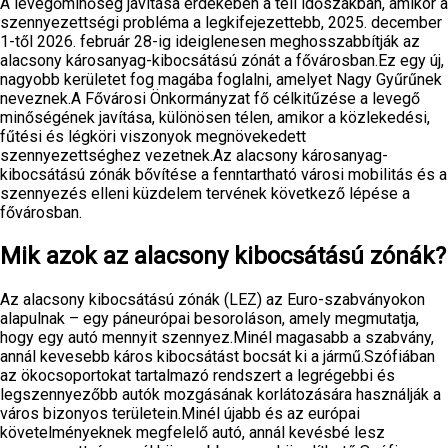
A levegőminőség javítása érdekében a téli időszakban, amikor a
szennyezettségi probléma a legkifejezettebb, 2025. december
1-től 2026. február 28-ig ideiglenesen meghosszabbítják az
alacsony károsanyag-kibocsátású zónát a fővárosban.Ez egy új,
nagyobb kerületet fog magába foglalni, amelyet Nagy Gyűrűnek
neveznek.A Fővárosi Önkormányzat fő célkitűzése a levegő
minőségének javítása, különösen télen, amikor a közlekedési,
fűtési és légköri viszonyok megnövekedett
szennyezettséghez vezetnek.Az alacsony károsanyag-
kibocsátású zónák bővítése a fenntartható városi mobilitás és a
szennyezés elleni küzdelem tervének következő lépése a
fővárosban.
Mik azok az alacsony kibocsátású zónák?
Az alacsony kibocsátású zónák (LEZ) az Euro-szabványokon
alapulnak – egy páneurópai besoroláson, amely megmutatja,
hogy egy autó mennyit szennyez.Minél magasabb a szabvány,
annál kevesebb káros kibocsátást bocsát ki a jármű.Szófiában
az ökocsoportokat tartalmazó rendszert a legrégebbi és
legszennyezőbb autók mozgásának korlátozására használják a
város bizonyos területein.Minél újabb és az európai
követelményeknek megfelelő autó, annál kevésbé lesz