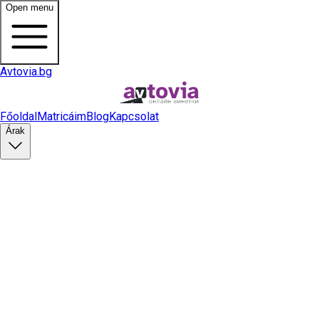
Open menu
Avtovia.bg
Főoldal
Matricáim
Blog
Kapcsolat
Árak
Matrica vásárlás