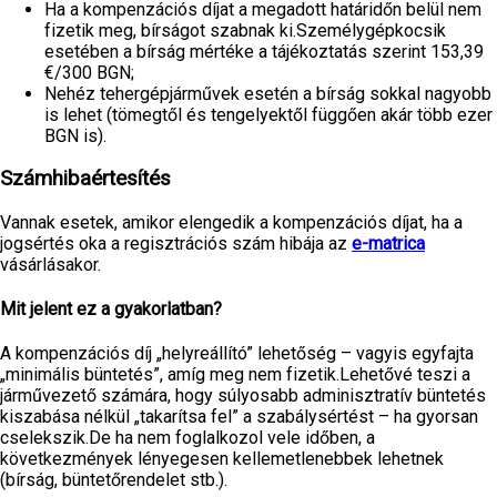
Ha a kompenzációs díjat a megadott határidőn belül nem
fizetik meg, bírságot szabnak ki.Személygépkocsik
esetében a bírság mértéke a tájékoztatás szerint 153,39
€/300 BGN;
Nehéz tehergépjárművek esetén a bírság sokkal nagyobb
is lehet (tömegtől és tengelyektől függően akár több ezer
BGN is).
Számhibaértesítés
Vannak esetek, amikor elengedik a kompenzációs díjat, ha a
jogsértés oka a regisztrációs szám hibája az
e-matrica
vásárlásakor.
Mit jelent ez a gyakorlatban?
A kompenzációs díj „helyreállító” lehetőség – vagyis egyfajta
„minimális büntetés”, amíg meg nem fizetik.Lehetővé teszi a
járművezető számára, hogy súlyosabb adminisztratív büntetés
kiszabása nélkül „takarítsa fel” a szabálysértést – ha gyorsan
cselekszik.De ha nem foglalkozol vele időben, a
következmények lényegesen kellemetlenebbek lehetnek
(bírság, büntetőrendelet stb.).