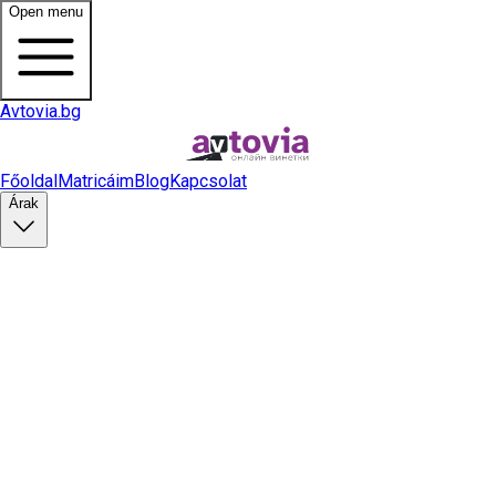
Open menu
Avtovia.bg
Főoldal
Matricáim
Blog
Kapcsolat
Árak
Matrica vásárlás