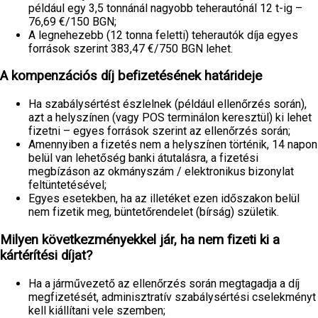
például egy 3,5 tonnánál nagyobb teherautónál 12 t-ig –
76,69 €/150 BGN;
A legnehezebb (12 tonna feletti) teherautók díja egyes
források szerint 383,47 €/750 BGN lehet.
A kompenzációs díj befizetésének határideje
Ha szabálysértést észlelnek (például ellenőrzés során),
azt a helyszínen (vagy POS terminálon keresztül) ki lehet
fizetni – egyes források szerint az ellenőrzés során;
Amennyiben a fizetés nem a helyszínen történik, 14 napon
belül van lehetőség banki átutalásra, a fizetési
megbízáson az okmányszám / elektronikus bizonylat
feltüntetésével;
Egyes esetekben, ha az illetéket ezen időszakon belül
nem fizetik meg, büntetőrendelet (bírság) születik.
Milyen következményekkel jár, ha nem fizeti ki a
kártérítési díjat?
Ha a járművezető az ellenőrzés során megtagadja a díj
megfizetését, adminisztratív szabálysértési cselekményt
kell kiállítani vele szemben;