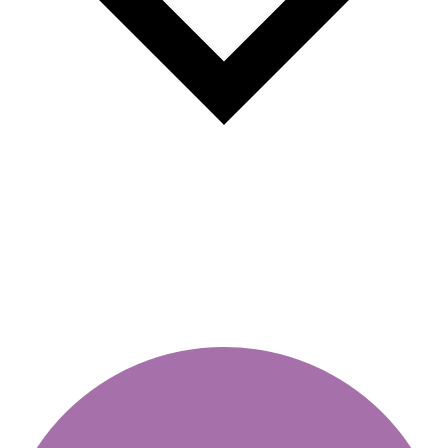
Mennyi a térítési díj matrica
hiányában?