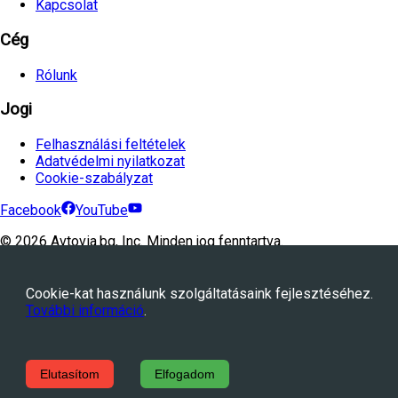
Kapcsolat
Cég
Rólunk
Jogi
Felhasználási feltételek
Adatvédelmi nyilatkozat
Cookie-szabályzat
Facebook
YouTube
©
2026
Avtovia.bg, Inc. Minden jog fenntartva.
Powered by
WebStation™
Cookie-kat használunk szolgáltatásaink fejlesztéséhez.
További információ
.
Elutasítom
Elfogadom