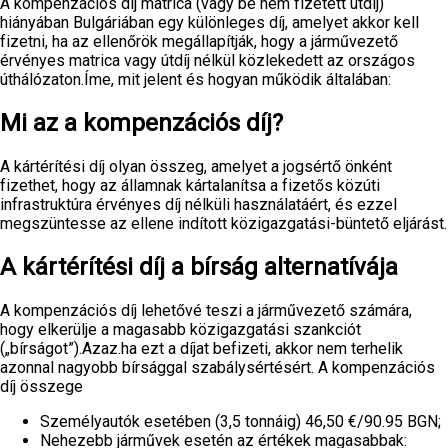
A kompenzációs díj matrica (vagy be nem fizetett útdíj)
hiányában Bulgáriában egy különleges díj, amelyet akkor kell
fizetni, ha az ellenőrök megállapítják, hogy a járművezető
érvényes matrica vagy útdíj nélkül közlekedett az országos
úthálózaton.Íme, mit jelent és hogyan működik általában:
Mi az a kompenzációs díj?
A kártérítési díj olyan összeg, amelyet a jogsértő önként
fizethet, hogy az államnak kártalanítsa a fizetős közúti
infrastruktúra érvényes díj nélküli használatáért, és ezzel
megszüntesse az ellene indított közigazgatási-büntető eljárást.
A kártérítési díj a bírság alternatívája
A kompenzációs díj lehetővé teszi a járművezető számára,
hogy elkerülje a magasabb közigazgatási szankciót
(„bírságot”).Azaz.ha ezt a díjat befizeti, akkor nem terhelik
azonnal nagyobb bírsággal szabálysértésért. A kompenzációs
díj összege
Személyautók esetében (3,5 tonnáig) 46,50 €/90.95 BGN;
Nehezebb járművek esetén az értékek magasabbak: