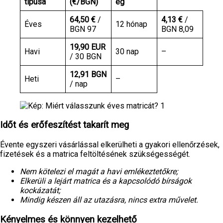
típusa
(€/BGN)
ég
64,50 €
/
4,13 €
/
Éves
12 hónap
BGN 97
BGN 8,09
19,90 EUR
Havi
30 nap
–
/ 30 BGN
12,91 BGN
Heti
–
/ nap
Időt és erőfeszítést takarít meg
Évente egyszeri vásárlással elkerülheti a gyakori ellenőrzések,
fizetések és a matrica feltöltésének szükségességét.
Nem kötelezi el magát a havi emlékeztetők
re;
Elkerüli a lejárt matrica és a kapcsolódó bírságok
kockázatát
;
Mindig készen áll az utazásra, nincs extra művelet
.
Kényelmes és könnyen kezelhető