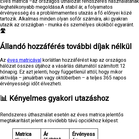
Éves matrica –az országos úthálózat rendszeres használatának
leghatékonyabb megoldása.A stabil ár, a folyamatos
érvényesség és a problémamentes utazás a fő előnyei közé
tartozik. Alkalmas minden olyan sofőr számára, aki gyakran
utazik az országban - munka és személyes okokból egyaránt.
🛣️
Állandó hozzáférés további díjak nélkül
Az
éves matricával
korlátlan hozzáférést kap az országos
hálózat összes útjához a vásárlás dátumától számított 12
hónapig. Ez azt jelenti, hogy függetlenül attól, hogy mikor
aktiválja – januárban vagy októberben – a teljes 365 napos
érvényességi idõt élvezheti.
📊 Kényelmes gyakori utazáshoz
Rendszeres úthasználat esetén az éves matrica jelentős
megtakarítást jelent a rövidebb távú opciókhoz képest:
Matrica
Ár
Érvényess