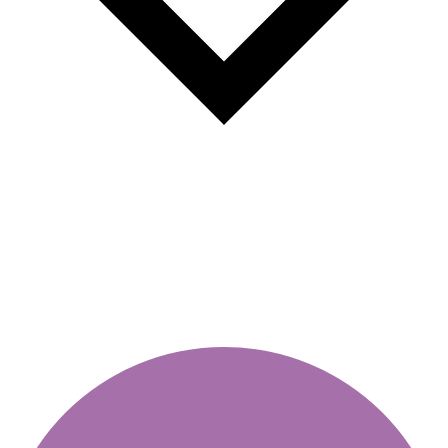
Miért válasszunk éves
matricát?