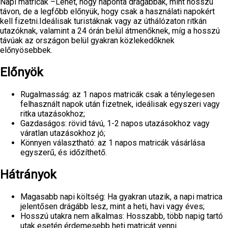
Napi matricák –Lehet, hogy naponta drágábbak, mint hosszú
távon, de a legfőbb előnyük, hogy csak a használati napokért
kell fizetni.Ideálisak turistáknak vagy az úthálózaton ritkán
utazóknak, valamint a 24 órán belül átmenőknek, míg a hosszú
távúak az országon belül gyakran közlekedőknek
előnyösebbek.
Előnyök
Rugalmasság: az 1 napos matricák csak a ténylegesen
felhasznált napok után fizetnek, ideálisak egyszeri vagy
ritka utazásokhoz;
Gazdaságos: rövid távú, 1-2 napos utazásokhoz vagy
váratlan utazásokhoz jó;
Könnyen választható: az 1 napos matricák vásárlása
egyszerű, és időzíthető.
Hátrányok
Magasabb napi költség: Ha gyakran utazik, a napi matrica
jelentősen drágább lesz, mint a heti, havi vagy éves;
Hosszú utakra nem alkalmas: Hosszabb, több napig tartó
utak esetén érdemesebb heti matricát venni.