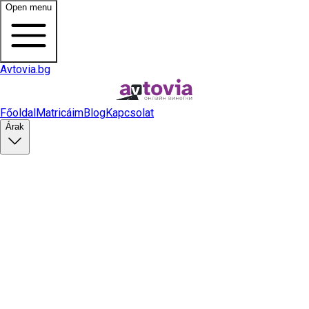
Open menu
Avtovia.bg
Főoldal
Matricáim
Blog
Kapcsolat
Árak
Matrica vásárlás