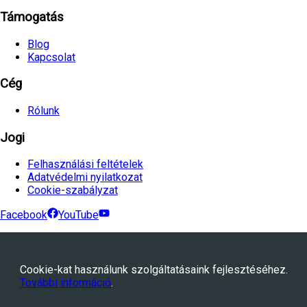
Támogatás
Blog
Kapcsolat
Cég
Rólunk
Jogi
Felhasználási feltételek
Adatvédelmi nyilatkozat
Cookie-szabályzat
Facebook
YouTube
©
2026
Avtovia.bg, Inc. Minden jog fenntartva.
Powered by
WebStation™
Cookie-kat használunk szolgáltatásaink fejlesztéséhez.
További információ
.