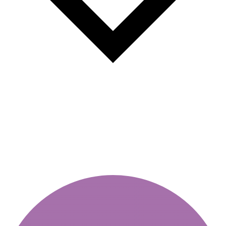
Napi matricák: rugalmasság és
gazdaságosság