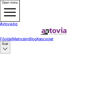
Open menu
Avtovia.bg
Főoldal
Matricáim
Blog
Kapcsolat
Árak
Matrica vásárlás