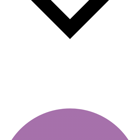
Új szabályok a be nem fizetett
matricák és útdíjak bírságára