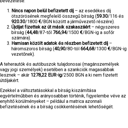
bevezetése:
Nincs napon belül befizetett díj
– az esedékes díj
ötszörösének megfelelő összegű bírság (
59.30
/116 és
920.30
/1800
€
/BGN között a járművezető részére).
Újdíjat fizettek az út másik szakaszáért
– négyszeres
bírság (
44,48
/87-től
766,94
/1500
€
/BGN-ig a sofőr
számára).
Hamisan közölt adatok és részben befizetett díj
–
háromszoros bírság (
40,90
/80-tól
664,68
/1300
€
/BGN-ig
vezetőnek).
A teherautók és autóbuszok tulajdonosai (magánszemélyek
vagy jogi személyek) esetében a szankciók magasabbak
lesznek – akár
1278,22 EUR-ig
/2500 BGN a ki nem fizetett
útdíjakért.
Ezekkel a változtatásokkal a bírság kiszámítása
egyértelműbben és arányosabban történik, figyelembe véve az
enyhítő körülményeket – például a matrica azonnali
befizetésének és a bírság csökkentésének lehetőségét.