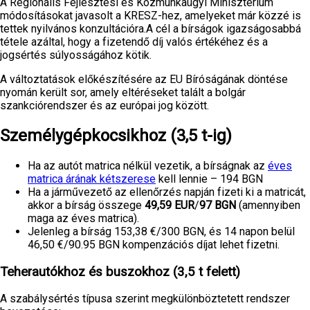
A Regionális Fejlesztési és Közmunkaügyi Minisztérium
módosításokat javasolt a KRESZ-hez, amelyeket már közzé is
tettek nyilvános konzultációra.A cél a bírságok igazságosabbá
tétele azáltal, hogy a fizetendő díj valós értékéhez és a
jogsértés súlyosságához kötik.
A változtatások előkészítésére az EU Bíróságának döntése
nyomán került sor, amely eltéréseket talált a bolgár
szankciórendszer és az európai jog között.
Személygépkocsikhoz (3,5 t-ig)
Ha az autót matrica nélkül vezetik, a bírságnak az
éves
matrica árának kétszerese
kell lennie – 194 BGN
Ha a járművezető az ellenőrzés napján fizeti ki a matricát,
akkor a bírság összege
49,59 EUR
/
97 BGN
(amennyiben
maga az éves matrica).
Jelenleg a bírság 153,38 €/300 BGN, és 14 napon belül
46,50 €/90.95 BGN kompenzációs díjat lehet fizetni.
Teherautókhoz és buszokhoz (3,5 t felett)
A szabálysértés típusa szerint megkülönböztetett rendszer