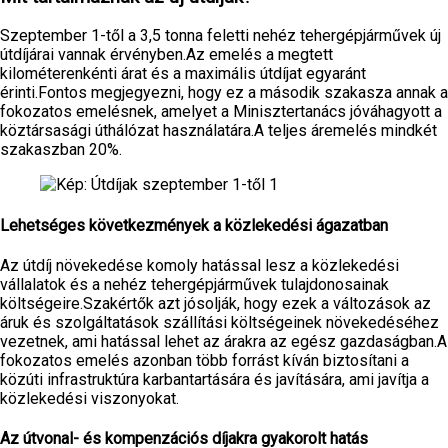
Szeptember 1-től a 3,5 tonna feletti nehéz tehergépjárművek új
útdíjárai vannak érvényben.Az emelés a megtett
kilométerenkénti árat és a maximális útdíjat egyaránt
érinti.Fontos megjegyezni, hogy ez a második szakasza annak a
fokozatos emelésnek, amelyet a Minisztertanács jóváhagyott a
köztársasági úthálózat használatára.A teljes áremelés mindkét
szakaszban 20%.
Lehetséges következmények a közlekedési ágazatban
Az útdíj növekedése komoly hatással lesz a közlekedési
vállalatok és a nehéz tehergépjárművek tulajdonosainak
költségeire.Szakértők azt jósolják, hogy ezek a változások az
áruk és szolgáltatások szállítási költségeinek növekedéséhez
vezetnek, ami hatással lehet az árakra az egész gazdaságban.A
fokozatos emelés azonban több forrást kíván biztosítani a
közúti infrastruktúra karbantartására és javítására, ami javítja a
közlekedési viszonyokat.
Az útvonal- és kompenzációs díjakra gyakorolt hatás