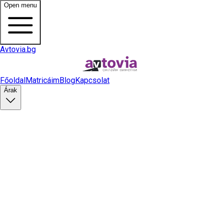
Open menu
Avtovia.bg
Főoldal
Matricáim
Blog
Kapcsolat
Árak
Matrica vásárlás