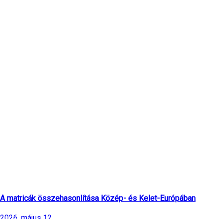
Legfrissebb cikkek
A matricák összehasonlítása Közép- és Kelet-Európában
2026. május 12.