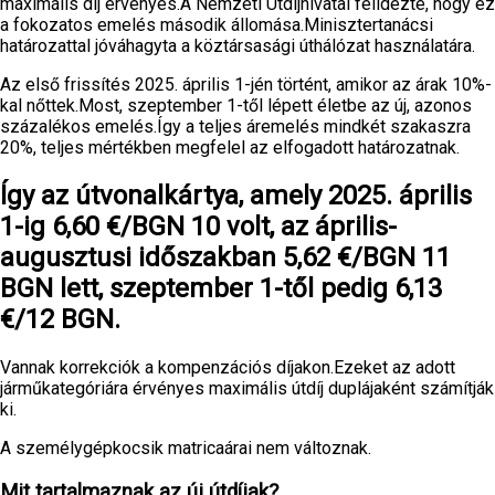
maximális díj érvényes.A Nemzeti Útdíjhivatal felidézte, hogy ez
a fokozatos emelés második állomása.Minisztertanácsi
határozattal jóváhagyta a köztársasági úthálózat használatára.
Az első frissítés 2025. április 1-jén történt, amikor az árak 10%-
kal nőttek.Most, szeptember 1-től lépett életbe az új, azonos
százalékos emelés.Így a teljes áremelés mindkét szakaszra
20%, teljes mértékben megfelel az elfogadott határozatnak.
Így az útvonalkártya, amely 2025. április
1-ig 6,60 €/BGN 10 volt, az április-
augusztusi időszakban 5,62 €/BGN 11
BGN lett, szeptember 1-től pedig 6,13
€/12 BGN.
Vannak korrekciók a kompenzációs díjakon.Ezeket az adott
járműkategóriára érvényes maximális útdíj duplájaként számítják
ki.
A személygépkocsik matricaárai nem változnak.
Mit tartalmaznak az új útdíjak?