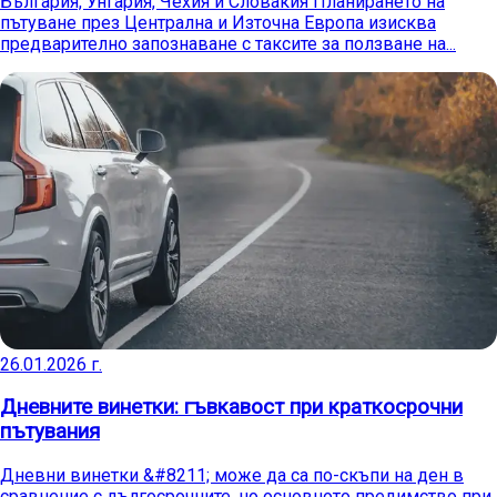
България, Унгария, Чехия и Словакия Планирането на
пътуване през Централна и Източна Европа изисква
предварително запознаване с таксите за ползване на...
26.01.2026 г.
Дневните винетки: гъвкавост при краткосрочни
пътувания
Дневни винетки &#8211; може да са по-скъпи на ден в
сравнение с дългосрочните, но основното предимство при