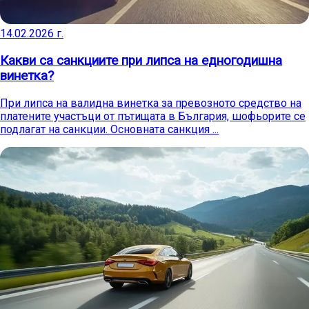
14.02.2026 г.
Какви са санкциите при липса на едногодишна
винетка?
При липса на валидна винетка за превозното средство на
платените участъци от пътищата в България, шофьорите се
подлагат на санкции. Основната санкция ...