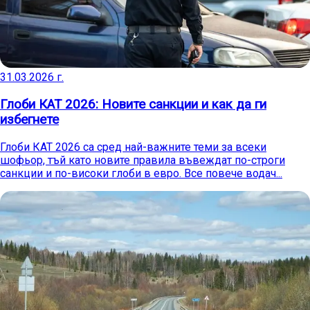
31.03.2026 г.
Глоби КАТ 2026: Новите санкции и как да ги
избегнете
Глоби КАТ 2026 са сред най-важните теми за всеки
шофьор, тъй като новите правила въвеждат по-строги
санкции и по-високи глоби в евро. Все повече водач...