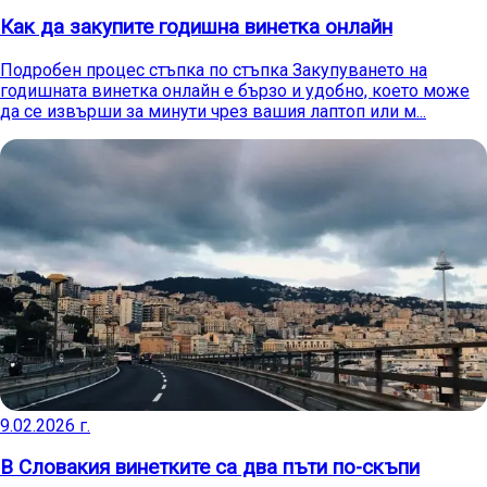
Как да закупите годишна винетка онлайн
Подробен процес стъпка по стъпка Закупуването на
годишната винетка онлайн е бързо и удобно, което може
да се извърши за минути чрез вашия лаптоп или м...
9.02.2026 г.
В Словакия винетките са два пъти по-скъпи