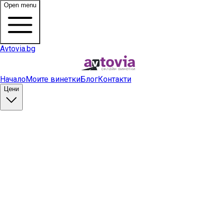
Open menu
Avtovia.bg
Начало
Моите винетки
Блог
Контакти
Цени
Купи винетка