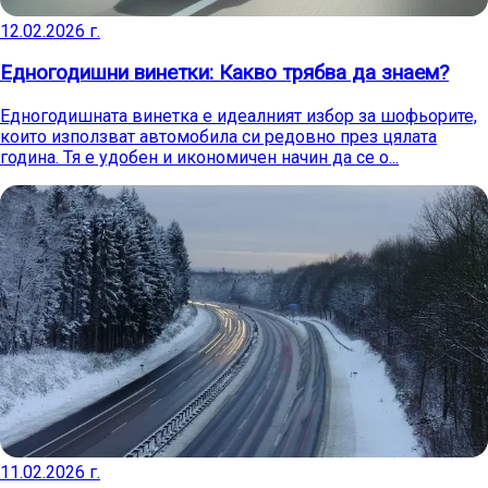
12.02.2026 г.
Едногодишни винетки: Какво трябва да знаем?
Едногодишната винетка е идеалният избор за шофьорите,
които използват автомобила си редовно през цялата
година. Тя е удобен и икономичен начин да се о...
11.02.2026 г.