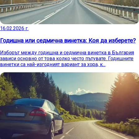
16.02.2026 г.
Годишна или седмична винетка: Коя да изберете?
Изборът между годишна и седмична винетка в България
зависи основно от това колко често пътувате. Годишните
винетки са най-изгодният вариант за хора, к...