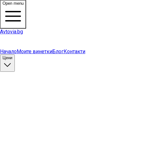
Open menu
Avtovia.bg
Начало
Моите винетки
Блог
Контакти
Цени
Купи винетка