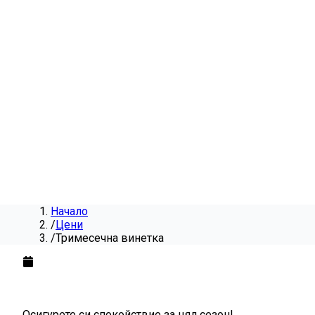
Начало
/
Цени
/
Тримесечна винетка
Тримесечна винетка
за
202
Осигурете си спокойствие за цял сезон!