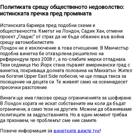
Политиката срещу общественото недоволство:
истинската пречка пред промяната
Истинската бариера пред подобни схеми е
обществеността. Кметът на Лондон, Садик Хан, отмени
проект „Гладис“ от страх да не бъде обвинен във война
срещу автомобилистите.
Лондон не е изключение в това отношение. В Манчестър
подобна винетка бе отхвърлена решително на
референдум през 2008 г., а по-слабите мерки отпаднаха.
Тази седмица Ню Йорк стана първият американски град с
винетка, покриваща долната половина на Манхатън. Жител
на богатия Upper East Side побесня, че ще плаща такса за
посещение на децата си. Те живеят само на осемнадесет
пресечки разстояние.
Винаги ще има гласове срещу ограниченията за шофиране.
В Лондон хората не искат собствените им коли да бъдат
ограничени, а само тези на другите. Можем да обвиняваме
политиците за задръстванията. Но в един момент трябва
да признаем, че проблемът сме ние самите.
Повече информация за
винетките вижте тук
!