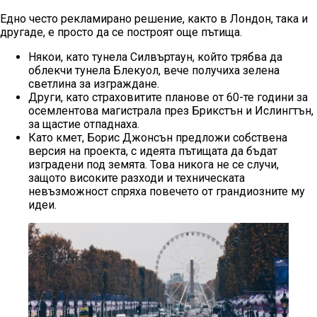
Едно често рекламирано решение, както в Лондон, така и
другаде, е просто да се построят още пътища.
Някои, като тунела Силвъртаун, който трябва да
облекчи тунела Блекуол, вече получиха зелена
светлина за изграждане.
Други, като страховитите планове от 60-те години за
осемлентова магистрала през Брикстън и Ислингтън,
за щастие отпаднаха.
Като кмет, Борис Джонсън предложи собствена
версия на проекта, с идеята пътищата да бъдат
изградени под земята. Това никога не се случи,
защото високите разходи и техническата
невъзможност спряха повечето от грандиозните му
идеи.