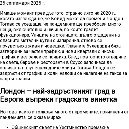
25 септември 2025 г.
Имаше момент през дългото, странно лято на 2020 г.,
когато изглеждаше, че Ковид може да промени Лондон.
Тогава се усещаше, че пандемията ще преобрази много
неща, включително и начина, по който градът
функционира. Улиците на столицата, дълго отдадени на
опасните метални кутии с изпарения, отново се
почувстваха живи и човешки. Главните булеварди бяха
затворени за частен трафик, а нови квартали с нисък
трафик и велоалеи се появиха. След повторното отваряне
на света, барове и ресторанти в Соухо започнаха да
излизат в полупешеходните улици. Тогава Лондон се
задръсти от трафик и коли, наложи се налагане на такса за
задръствания.
Лондон – най-задръстеният град в
Европа въпреки градската винетка
Но това, както и толкова много от промените, причинени от
пандемията, се оказа мираж.
Общинският съвет на Уестминстър премахна