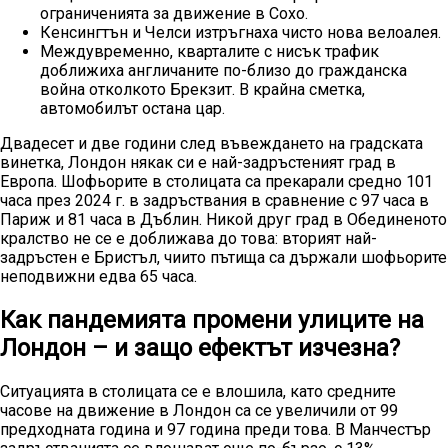
ограниченията за движение в Сохо.
Кенсингтън и Челси изтръгнаха чисто нова велоалея.
Междувременно, кварталите с нисък трафик
доближиха англичаните по-близо до гражданска
война отколкото Брекзит. В крайна сметка,
автомобилът остана цар.
Двадесет и две години след въвеждането на градската
винетка, Лондон някак си е най-задръстеният град в
Европа. Шофьорите в столицата са прекарали средно 101
часа през 2024 г. в задръствания в сравнение с 97 часа в
Париж и 81 часа в Дъблин. Никой друг град в Обединеното
кралство не се е доближава до това: вторият най-
задръстен е Бристъл, чиито пътища са държали шофьорите
неподвижни едва 65 часа.
Как пандемията промени улиците на
Лондон – и защо ефектът изчезна?
Ситуацията в столицата се е влошила, като средните
часове на движение в Лондон са се увеличили от 99
предходната година и 97 година преди това. В Манчестър