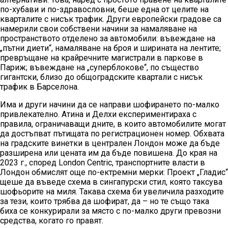
по-хубави и по-здравословни, беше една от целите на
кварталите с нисък трафик. Други европейски градове са
намерили свои собствени начини за намаляване на
пространството отделено за автомобили: въвеждане на
„пътни диети“, намаляване на броя и ширината на лентите;
превръщане на крайречните магистрали в паркове в
Париж; въвеждане на „суперблокове“, по същество
гигантски, близо до общоградските квартали с нисък
трафик в Барселона.
Има и други начини да се направи шофирането по-малко
привлекателно. Атина и Делхи експериментираха с
правила, ограничаващи дните, в които автомобилите могат
да достъпват пътищата по регистрационен номер. Обхвата
на градските винетки в централен Лондон може да бъде
разширена или цената им да бъде повишена. До края на
2023 г., според London Centric, транспортните власти в
Лондон обмислят още по-ектремни мерки: Проект „Гладис“
щеше да въведе схема в сингапурски стил, която таксува
шофьорите на миля. Такава схема би увеличила разходите
за тези, които трябва да шофират, да – но те също така
биха се конкурирали за място с по-малко други превозни
средства, когато го правят.