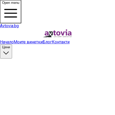
Open menu
Avtovia.bg
Начало
Моите винетки
Блог
Контакти
Цени
Купи винетка