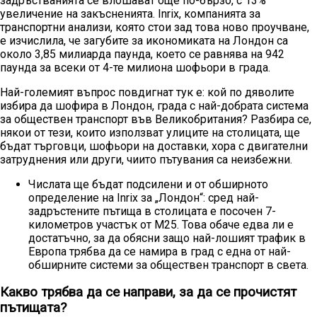
задръстванията се влошават още по-бързо, с 13%
увеличение на закъсненията. Inrix, компанията за
транспортни анализи, която стои зад това ново проучване,
е изчислила, че загубите за икономиката на Лондон са
около 3,85 милиарда паунда, което се равнява на 942
паунда за всеки от 4-те милиона шофьори в града.
Най-големият въпрос повдигнат тук е: кой по дяволите
избира да шофира в Лондон, града с най-добрата система
за обществен транспорт във Великобритания? Разбира се,
някои от тези, които използват улиците на столицата, ще
бъдат търговци, шофьори на доставки, хора с двигателни
затруднения или други, чиито пътувания са неизбежни.
Числата ще бъдат подсилени и от обширното
определение на Inrix за „Лондон“: сред най-
задръстените пътища в столицата е посочен 7-
километров участък от M25. Това обаче едва ли е
достатъчно, за да обясни защо най-лошият трафик в
Европа трябва да се намира в град с една от най-
обширните системи за обществен транспорт в света.
Какво трябва да се направи, за да се прочистят
пътищата?