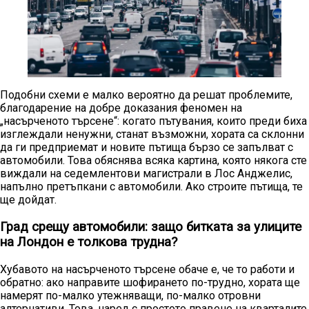
Подобни схеми е малко вероятно да решат проблемите,
благодарение на добре доказания феномен на
„насърченото търсене“: когато пътувания, които преди биха
изглеждали ненужни, станат възможни, хората са склонни
да ги предприемат и новите пътища бързо се запълват с
автомобили. Това обяснява всяка картина, която някога сте
виждали на седемлентови магистрали в Лос Анджелис,
напълно претъпкани с автомобили. Ако строите пътища, те
ще дойдат.
Град срещу автомобили: защо битката за улиците
на Лондон е толкова трудна?
Хубавото на насърченото търсене обаче е, че то работи и
обратно: ако направите шофирането по-трудно, хората ще
намерят по-малко утежняващи, по-малко отровни
алтернативи. Това, наред с простото правене на кварталите