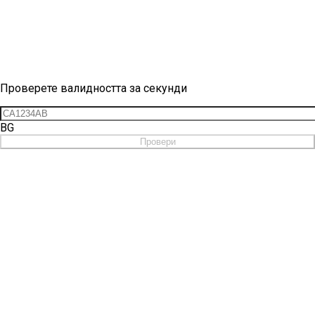
Проверка на винетка
Проверете валидността за секунди
BG
Провери