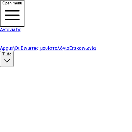
Open menu
Avtovia.bg
Αρχική
Οι Βινιέτες μου
Ιστολόγιο
Επικοινωνία
Τιμές
Αγορά βινιέτας