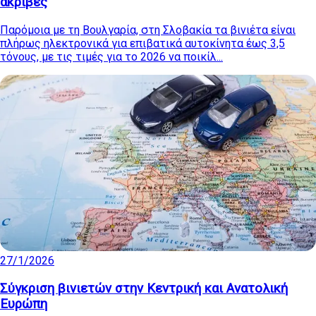
ακριβές
Παρόμοια με τη Βουλγαρία, στη Σλοβακία τα βινιέτα είναι
πλήρως ηλεκτρονικά για επιβατικά αυτοκίνητα έως 3,5
τόνους, με τις τιμές για το 2026 να ποικίλ...
27/1/2026
Σύγκριση βινιετών στην Κεντρική και Ανατολική
Ευρώπη