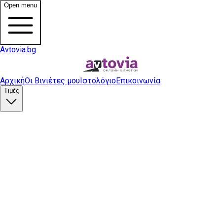
Open menu
Avtovia.bg
Αρχική
Οι Βινιέτες μου
Ιστολόγιο
Επικοινωνία
Τιμές
Αγορά βινιέτας