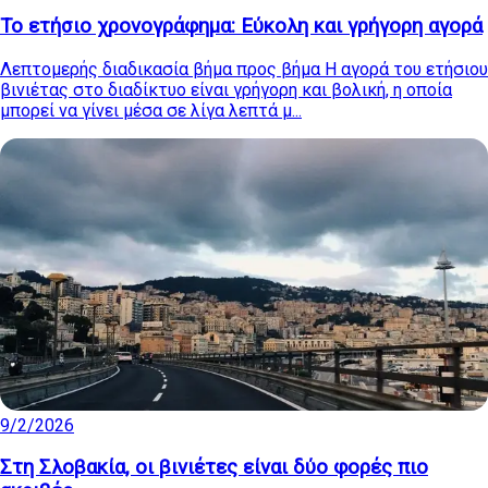
Το ετήσιο χρονογράφημα: Εύκολη και γρήγορη αγορά
Λεπτομερής διαδικασία βήμα προς βήμα Η αγορά του ετήσιου
βινιέτας στο διαδίκτυο είναι γρήγορη και βολική, η οποία
μπορεί να γίνει μέσα σε λίγα λεπτά μ...
9/2/2026
Στη Σλοβακία, οι βινιέτες είναι δύο φορές πιο