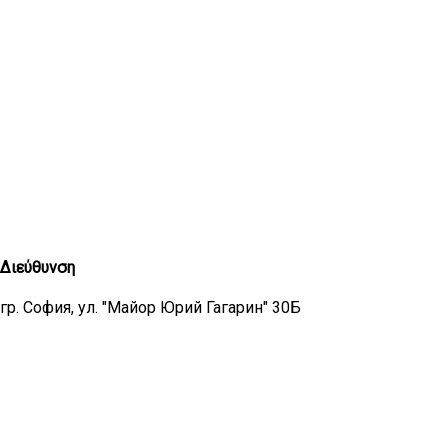
Διεύθυνση
гр. София, ул. "Майор Юрий Гагарин" 30Б