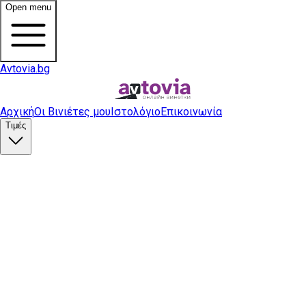
Open menu
Avtovia.bg
Αρχική
Οι Βινιέτες μου
Ιστολόγιο
Επικοινωνία
Τιμές
Αγορά βινιέτας