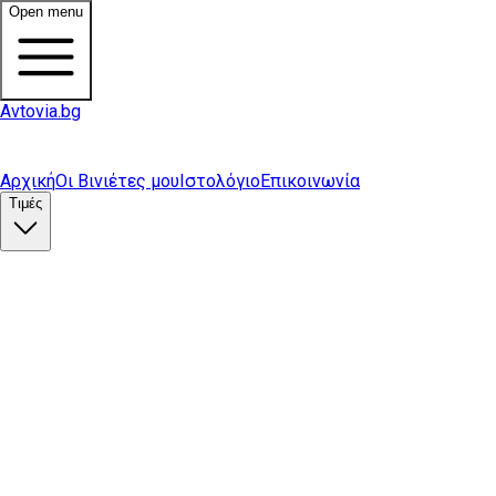
Open menu
Avtovia.bg
Αρχική
Οι Βινιέτες μου
Ιστολόγιο
Επικοινωνία
Τιμές
Αγορά βινιέτας