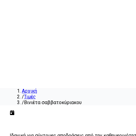
Αρχική
/
Τιμές
/
Βινιέτα σαββατοκύριακου
Βινιέτα σαββατοκύριακου
γι
Ιδανική για σύντομες αποδράσεις από την καθημερινότη