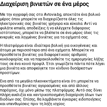
Διαχείριση βινιετών σε ένα μέρος
Με την εγγραφή σας στο Avtovia.bg, αποκτάτε ένα βολικό
μέρος όπου μπορείτε να διαχειρίζεστε όλες τις
ηλεκτρονικές σας βινιέτες γρήγορα και εύκολα. Αντί να
φυλάτε emails, αποδείξεις ή να ελέγχετε διάφορους
ιστότοπους, μπορείτε να βλέπετε σε ένα μέρος όλες τις
ενεργές και ληγμένες βινιέτες για τα οχήματά σας.
Η πλατφόρμα είναι ιδιαίτερα βολική για οικογένειες και
άτομα με περισσότερα από ένα οχήματα. Μπορείτε να
προσθέτετε βινιέτες για διαφορετικούς αριθμούς
κυκλοφορίας και να παρακολουθείτε τις ημερομηνίες λήξης
τους σε ένα κοινό προφίλ. Έτσι γνωρίζετε πάντα πότε λήγει
μια βινιέτα και αποφεύγετε τον κίνδυνο δυσάρεστων
προστίμων.
Ένα από τα μεγάλα πλεονεκτήματα είναι ότι μπορείτε να
προσθέτετε βινιέτες αγορασμένες και από άλλους
παρόχους, όχι μόνο μέσω της πλατφόρμας. Αυτό σας δίνει
πλήρη ευελιξία και κεντρικοποιημένη διαχείριση όλων των
διοδίων σας. Επίσης, θα λαμβάνετε έγκαιρες ειδοποιήσεις
και υπενθυμίσεις πριν τη λήξη ισχύος.