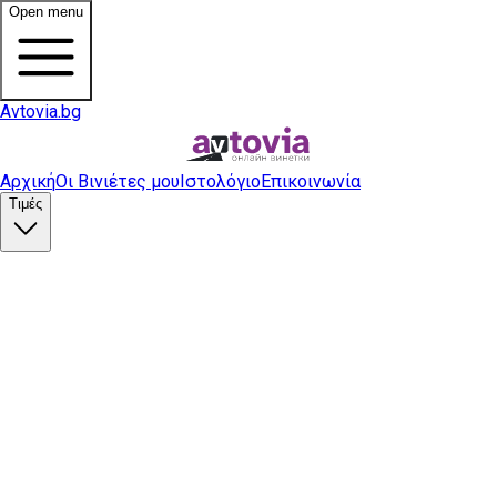
Open menu
Avtovia.bg
Αρχική
Οι Βινιέτες μου
Ιστολόγιο
Επικοινωνία
Τιμές
Αγορά βινιέτας