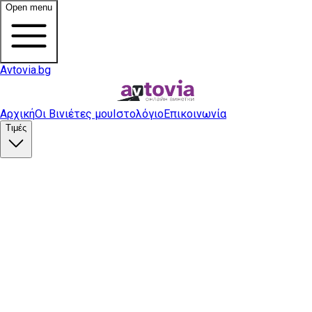
Open menu
Avtovia.bg
Αρχική
Οι Βινιέτες μου
Ιστολόγιο
Επικοινωνία
Τιμές
Αγορά βινιέτας