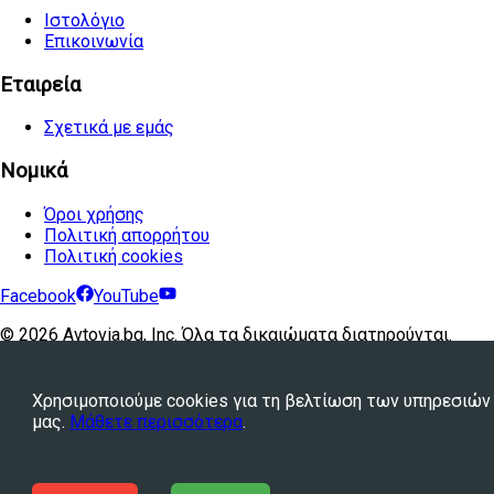
Ιστολόγιο
Επικοινωνία
Εταιρεία
Σχετικά με εμάς
Νομικά
Όροι χρήσης
Πολιτική απορρήτου
Πολιτική cookies
Facebook
YouTube
©
2026
Avtovia.bg, Inc. Όλα τα δικαιώματα διατηρούνται.
Powered by
WebStation™
Χρησιμοποιούμε cookies για τη βελτίωση των υπηρεσιών
μας.
Μάθετε περισσότερα
.