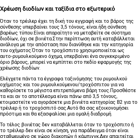
Χρέωση διοδίων και ταξίδια στο εξωτερικό
Όταν το τρέιλερ έχει τη δική του εγγραφή και το βάρος της
σύνθεσης υπερβαίνει τους 3,5 τόνους, είναι ήδη σύνθεση
βαρέως τύπου.Είναι απαραίτητο να μεταβείτε σε σύστημα
διοδίων, όχι σε βινιέτα.Στην περίπτωση αυτή καταβάλλεται
ανάλογα με την απόσταση που διανύθηκε και την κατηγορία
του οχήματος.Όταν το τροχόσπιτο χρησιμοποιείται ως
αυτο-ρυμουλκούμενο όχημα, υπερβαίνει ένα συγκεκριμένο
όριο βάρους, μπορεί να εμπίπτει στο πεδίο εφαρμογής της
χρέωσης διοδίων.
Ελέγχετε πάντα τα έγγραφα ταξινόμησης του ρυμουλκού
οχήματος και του ρυμουλκούμενου/τροχόσπιτου για να
καθορίσετε τα μέγιστα επιτρεπόμενα βάρη τους.Προσθέστε
τα και αν το αποτέλεσμα είναι πάνω από 3,5 τόνους,
ετοιμαστείτε να αγοράσετε μια βινιέτα κατηγορίας Β2 για το
τρέιλερ ή το τροχόσπιτό σας.Αυτό θα σας εξοικονομήσει
πρόστιμα και θα εξασφαλίσει μια ομαλή διαδρομή.
Το τέλος βινιέτας δεν καταβάλλεται όταν το τροχόσπιτο ή
το τρέιλερ δεν είναι σε κίνηση, για παράδειγμα όταν είναι
σταθμευμένο σε χώρο διακοπών ή κάμπινγκ.Δεν απαιτείται