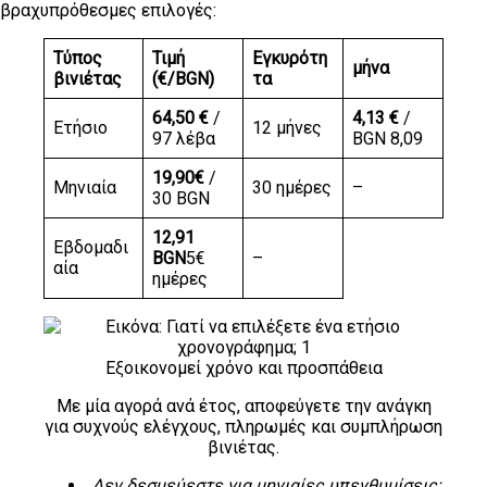
βραχυπρόθεσμες επιλογές:
Τύπος
Τιμή
Εγκυρότη
μήνα
βινιέτας
(€/BGN)
τα
64,50 €
/
4,13 €
/
Ετήσιο
12 μήνες
97 λέβα
BGN 8,09
19,90€
/
Μηνιαία
30 ημέρες
–
30 BGN
12,91
Εβδομαδι
BGN
5€
–
αία
ημέρες
Εξοικονομεί χρόνο και προσπάθεια
Με μία αγορά ανά έτος, αποφεύγετε την ανάγκη
για συχνούς ελέγχους, πληρωμές και συμπλήρωση
βινιέτας.
Δεν δεσμεύεστε για μηνιαίες υπενθυμίσεις
;