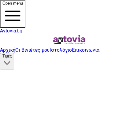
Open menu
Avtovia.bg
Αρχική
Οι Βινιέτες μου
Ιστολόγιο
Επικοινωνία
Τιμές
Αγορά βινιέτας