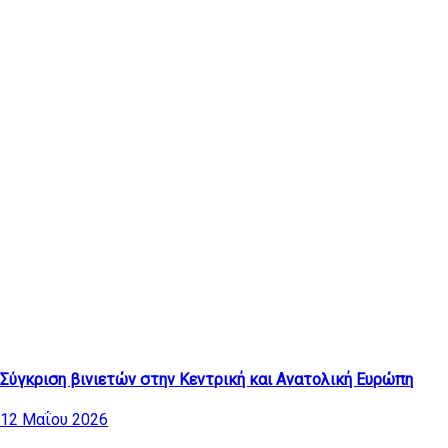
Τελευταία άρθρα
Σύγκριση βινιετών στην Κεντρική και Ανατολική Ευρώπη
12 Μαΐου 2026