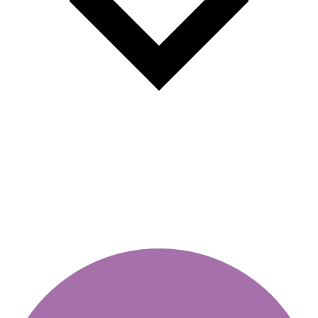
Εγκυρότητα βινιέτας - πώς να
ελέγξετε στο διαδίκτυο;