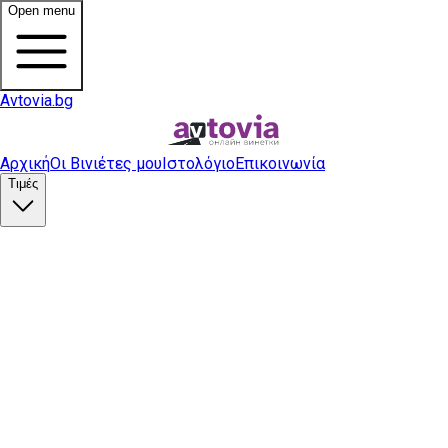
Open menu
Avtovia.bg
Αρχική
Οι Βινιέτες μου
Ιστολόγιο
Επικοινωνία
Τιμές
Αγορά βινιέτας