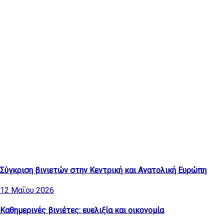
Τελευταία άρθρα
Σύγκριση βινιετών στην Κεντρική και Ανατολική Ευρώπη
12 Μαΐου 2026
Καθημερινές βινιέτες: ευελιξία και οικονομία