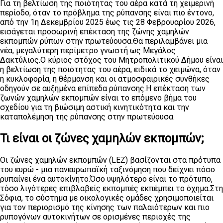
Για τη βελτίωση της ποιότητας του αέρα κατά τη χειμερινή
περίοδο, όταν το πρόβλημα της ρύπανσης είναι πιο έντονο,
από την 1η Δεκεμβρίου 2025 έως τις 28 Φεβρουαρίου 2026,
εισάγεται προσωρινή επέκταση της ζώνης χαμηλών
εκπομπών ρύπων στην πρωτεύουσα.Θα περιλαμβάνει μια
νέα, μεγαλύτερη περίμετρο γνωστή ως Μεγάλος
Δακτύλιος.Ο κύριος στόχος του Μητροπολιτικού Δήμου είναι
η βελτίωση της ποιότητας του αέρα, ειδικά το χειμώνα, όταν
η κυκλοφορία, η θέρμανση και οι ατμοσφαιρικές συνθήκες
οδηγούν σε αυξημένα επίπεδα ρύπανσης.Η επέκταση των
ζωνών χαμηλών εκπομπών είναι το επόμενο βήμα του
σχεδίου για τη βιώσιμη αστική κινητικότητα και την
καταπολέμηση της ρύπανσης στην πρωτεύουσα.
Τι είναι οι ζώνες χαμηλών εκπομπών;
Οι ζώνες χαμηλών εκπομπών (LEZ) βασίζονται στα πρότυπα
του ευρώ - μια πανευρωπαϊκή ταξινόμηση που δείχνει πόσο
ρυπαίνει ένα αυτοκίνητο.Όσο υψηλότερο είναι το πρότυπο,
τόσο λιγότερες επιβλαβείς εκπομπές εκπέμπει το όχημα.Στη
Σόφια, το σύστημα με οικολογικές ομάδες χρησιμοποιείται
για τον περιορισμό της κίνησης των παλαιότερων και πιο
ρυπογόνων αυτοκινήτων σε ορισμένες περιοχές της