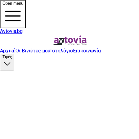
Open menu
Avtovia.bg
Αρχική
Οι Βινιέτες μου
Ιστολόγιο
Επικοινωνία
Τιμές
Αγορά βινιέτας