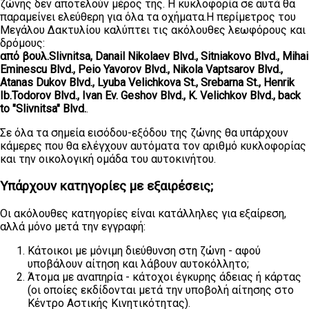
ζώνης δεν αποτελούν μέρος της. Η κυκλοφορία σε αυτά θα
παραμείνει ελεύθερη για όλα τα οχήματα.Η περίμετρος του
Μεγάλου Δακτυλίου καλύπτει τις ακόλουθες λεωφόρους και
δρόμους:
από
βουλ.Slivnitsa, Danail Nikolaev Blvd., Sitniakovo Blvd., Mihai
Eminescu Blvd., Peio Yavorov Blvd., Nikola Vaptsarov Blvd.,
Atanas Dukov Blvd., Lyuba Velichkova St., Srebarna St., Henrik
Ib.Todorov Blvd., Ivan Ev. Geshov Blvd., K. Velichkov Blvd., back
to "Slivnitsa" Blvd.
.
Σε όλα τα σημεία εισόδου-εξόδου της ζώνης θα υπάρχουν
κάμερες που θα ελέγχουν αυτόματα τον αριθμό κυκλοφορίας
και την οικολογική ομάδα του αυτοκινήτου.
Υπάρχουν κατηγορίες με εξαιρέσεις;
Οι ακόλουθες κατηγορίες είναι κατάλληλες για εξαίρεση,
αλλά μόνο μετά την εγγραφή:
Κάτοικοι με μόνιμη διεύθυνση στη ζώνη - αφού
υποβάλουν αίτηση και λάβουν αυτοκόλλητο;
Άτομα με αναπηρία - κάτοχοι έγκυρης άδειας ή κάρτας
(οι οποίες εκδίδονται μετά την υποβολή αίτησης στο
Κέντρο Αστικής Κινητικότητας).