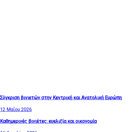
Τελευταία άρθρα
Σύγκριση βινιετών στην Κεντρική και Ανατολική Ευρώπη
12 Μαΐου 2026
Καθημερινές βινιέτες: ευελιξία και οικονομία