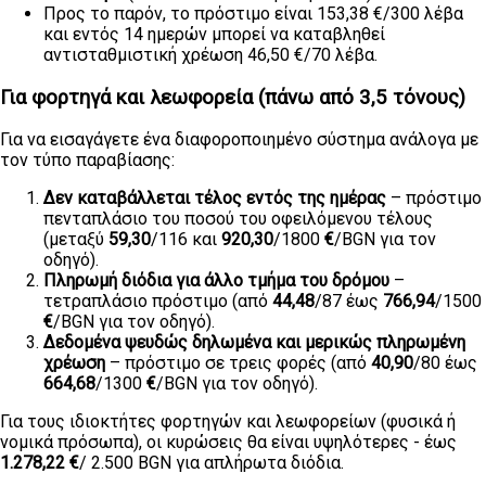
Προς το παρόν, το πρόστιμο είναι 153,38 €/300 λέβα
και εντός 14 ημερών μπορεί να καταβληθεί
αντισταθμιστική χρέωση 46,50 €/70 λέβα.
Για φορτηγά και λεωφορεία (πάνω από 3,5 τόνους)
Για να εισαγάγετε ένα διαφοροποιημένο σύστημα ανάλογα με
τον τύπο παραβίασης:
Δεν καταβάλλεται τέλος εντός της ημέρας
– πρόστιμο
πενταπλάσιο του ποσού του οφειλόμενου τέλους
(μεταξύ
59,30
/116 και
920,30
/1800
€
/BGN για τον
οδηγό).
Πληρωμή διόδια για άλλο τμήμα του δρόμου
–
τετραπλάσιο πρόστιμο (από
44,48
/87 έως
766,94
/1500
€
/BGN για τον οδηγό).
Δεδομένα ψευδώς δηλωμένα και μερικώς πληρωμένη
χρέωση
– πρόστιμο σε τρεις φορές (από
40,90
/80 έως
664,68
/1300
€
/BGN για τον οδηγό).
Για τους ιδιοκτήτες φορτηγών και λεωφορείων (φυσικά ή
νομικά πρόσωπα), οι κυρώσεις θα είναι υψηλότερες - έως
1.278,22 €
/ 2.500 BGN για απλήρωτα διόδια.