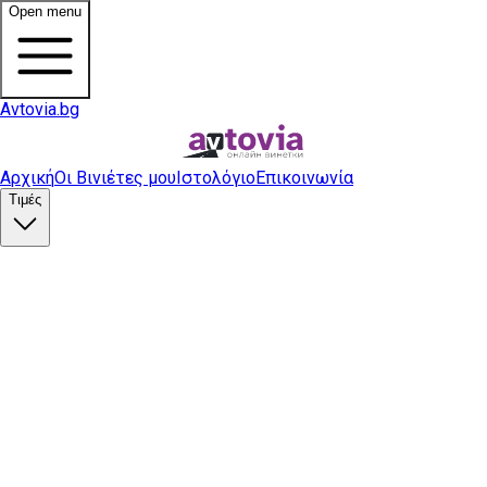
Open menu
Avtovia.bg
Αρχική
Οι Βινιέτες μου
Ιστολόγιο
Επικοινωνία
Τιμές
Αγορά βινιέτας