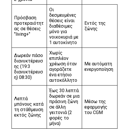
Οι
δεσμευμένες
Πρόσβαση
θέσεις είναι
προτεραιότητ
Εντός της
διαθέσιμες
ας σε θέσεις
ζώνης
μόνο για
"living+"
νοικοκυριά με
1 αυτοκίνητο
Χωρίς
Δωρεάν πάσο
επιπλέον
διανυκτέρευσ
χρέωση όταν
Με αυτόματη
ης (19:3
αγοράζετε
ενεργοποίηση
διανυκτέρευσ
ένα ετήσιο
η) 08:30)
αυτοκόλλητο
Έως 30 λεπτά.
δωρεάν σε μια
Λεπτά
πράσινη ζώνη
Μέσω της
μπόνους κατά
σε άλλη
εφαρμογής
τη στάθμευση
γειτονιά (2
του CGM
εκτός ζώνης
φορές το
μήνα)