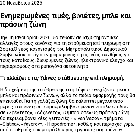
20 Νοεμβρίου 2025
Ενημερωμένες τιμές, βινιέτες, μπλε και
πράσινη ζώνη
Την 1η Ιανουαρίου 2026, θα τεθούν σε ισχύ σημαντικές
αλλαγές στους κανόνες για τη στάθμευση επί πληρωμή στη
Σόφια.Ο νέος κανονισμός του Μητροπολιτικού Δημοτικού
Συμβουλίου εισάγει ενημερωμένες τιμές, νέες συνθήκες για
τους κατοίκους, διευρυμένες ζώνες, ηλεκτρονικό έλεγχο και
περιορισμούς στα ρυπογόνα αυτοκίνητα.
Τι αλλάζει στις ζώνες στάθμευσης επί πληρωμή;
Η διαχείριση της στάθμευσης στη Σόφια συνεχίζεται μέσω
μπλε και πράσινων ζωνών, αλλά το πεδίο εφαρμογής τους θα
επεκταθεί.Για τη γαλάζια ζώνη, θα καλύπτει μεγαλύτερο
μέρος του κέντρου, συμπεριλαμβανομένων επιπλέον οδών
σε «Σρέντετς», «Λόζενετς», «Ομπορίστε».Ως πράσινη ζώνη
θα περιλαμβάνει νέες γειτονιές - «Ivan Vazov», τμήματα
«Slatina», «Yavorov», «Hippodrome», καθώς και περιοχές γύρω
από σταθμούς του μετρό.Οι ώρες εργασίας παραμένουν: