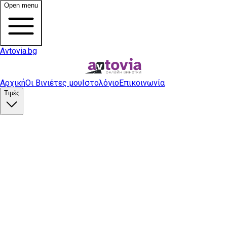
Open menu
Avtovia.bg
Αρχική
Οι Βινιέτες μου
Ιστολόγιο
Επικοινωνία
Τιμές
Αγορά βινιέτας