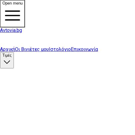
Open menu
Avtovia.bg
Αρχική
Οι Βινιέτες μου
Ιστολόγιο
Επικοινωνία
Τιμές
Αγορά βινιέτας