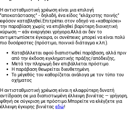
Η αντισταθμιστική χρέωση είναι μια επιλογή
"αποκατάστασης" - δηλαδή, ένα είδος "ελάχιστης ποινής"
εφόσον καταβληθεί.Επιτρέπει στον οδηγό να «καθαρίσει»
την παραβίαση χωρίς να επιβληθεί βαρύτερη διοικητική
κύρωση — εάν ενεργήσει γρήγορα.Αλλά αν δεν το
αντιμετωπίσετε έγκαιρα, οι συνέπειες μπορεί να είναι πολύ
πιο δυσάρεστες (πρόστιμο, ποινικό διάταγμα κ.λπ.).
Καταβάλλεται αφού διαπιστωθεί παράβαση, αλλά πριν
από την έκδοση εγκληματικής πράξης/απόδειξης,
Μετά την πληρωμή δεν επιβάλλεται πρόστιμο.
Η παράβαση θεωρείται διευθετημένη.
Το μέγεθός του καθορίζεται ανάλογα με τον τύπο του
οχήματος
Η αντισταθμιστική χρέωση είναι η ελαφρύτερη δυνατή
αντίδραση σε μια διαπιστωμένη έλλειψη βινιέτας — γρήγορη,
φθηνή σε σύγκριση με πρόστιμο.Μπορείτε να ελέγξετε για
έλλειψη έγκυρης βινιέτας
εδώ
!