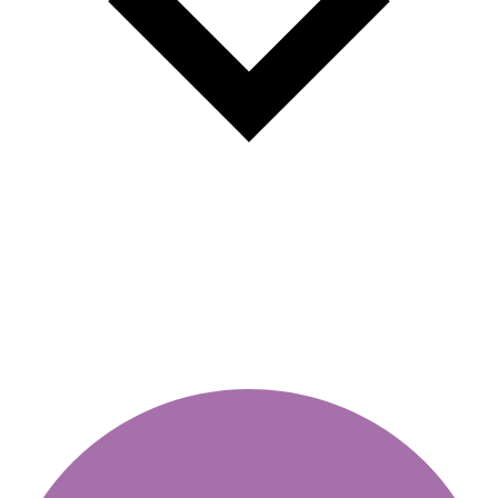
Ποιο είναι το ανταποδοτικό
τέλος ελλείψει βινιέτας;