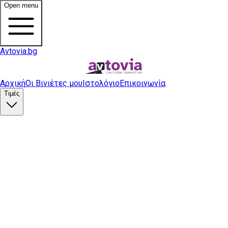
Open menu
Avtovia.bg
Αρχική
Οι Βινιέτες μου
Ιστολόγιο
Επικοινωνία
Τιμές
Αγορά βινιέτας