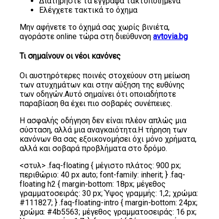
Διατηρήστε τα έγγραφα τακτοποιημένα
Ελέγχετε τακτικά το όχημα
Μην αφήνετε το όχημά σας χωρίς βινιέτα,
αγοράστε online τώρα στη διεύθυνση
avtovia.bg
Τι σημαίνουν οι νέοι κανόνες
Οι αυστηρότερες ποινές στοχεύουν στη μείωση
των ατυχημάτων και στην αύξηση της ευθύνης
των οδηγών.Αυτό σημαίνει ότι οποιαδήποτε
παραβίαση θα έχει πιο σοβαρές συνέπειες.
Η ασφαλής οδήγηση δεν είναι πλέον απλώς μια
σύσταση, αλλά μια αναγκαιότητα.Η τήρηση των
κανόνων θα σας εξοικονομήσει όχι μόνο χρήματα,
αλλά και σοβαρά προβλήματα στο δρόμο.
<στυλ> .faq-floating { μέγιστο πλάτος: 900 px;
περιθώριο: 40 px auto; font-family: inherit; } .faq-
floating h2 { margin-bottom: 18px; μέγεθος
γραμματοσειράς: 30 px; Ύψος γραμμής: 1,2; χρώμα:
#111827; } .faq-floating-intro { margin-bottom: 24px;
χρώμα: #4b5563; μέγεθος γραμματοσειράς: 16 px;