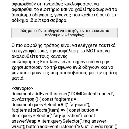
αφαιρεθούν οι πινακίδες κυκλοφορίας, να
αφαιρεθεί το εισιτήριο και να χαθεί προσωρινά το
δικαίωμα οδήγησης, γεγονός που καθιστά αυτό το
αδίκημα ιδιαίτερα σοβαρό.
Πώς μπορούν οι οδηγοί να αποφύγουν πιο εύκολα τα
πρόστιμα κυκλοφορίας;
Ο πιο ασφαλής τρόπος είναι να ελέγχετε τακτικά
τα έγγραφά τους, την ασφάλιση, το MOT και να
ακολουθείτε τους κανόνες
κυκλοφορίας.Επιπλέον, είναι σημαντικό να μην
χρησιμοποιούν το τηλέφωνο ενώ οδηγούν και να
μην υποτιμούν τις μικροπαραβάσεις με την πρώτη
ματιά.
<σενάριο>
document.addEventListener("DOMContentLoaded",
συνάρτηση () { const faqItems =
document.querySelectorAll(".faq-card");
faqItems.forEach((item) => { const button =
item.querySelector(".faq-question"); const
answerWrap = item.querySelector(".faq-answer-
wrap"); button.addEventListener("κλικ", συνάρτηση ()