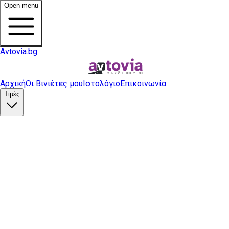
Open menu
Avtovia.bg
Αρχική
Οι Βινιέτες μου
Ιστολόγιο
Επικοινωνία
Τιμές
Αγορά βινιέτας