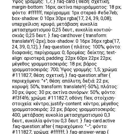
Ύψος γραμμής: 1,7; } .faq-card { θέση: σχετική;
margin-bottom: 16px; ακτίνα περιγράμματος: 18 px;
φόντο: #ffffff; περίγραμμα: 1px στερεό #e5e7eb;
box-shadow: 0 10px 30px rgba(17, 24, 39, 0,08);
υπερχείλιση: κρυφό; μετάβαση: ευκολία
μετασχηματισμού 0,25 δευτ., ευκολία κουτιού-
σκιάς 0,25 δευτ. } .faq-card:hover { transform:
translateY(-2px); box-shadow: 0 16px 36px rgba(17,
24, 39, 0,12); } .faq-question { πλάτος: 100%; φόντο:
διαφανές; περίγραμμα: 0; δρομέας: δείκτης; text-
align: αριστερά; padding: 22px 60px 22px 22px;
μέγεθος γραμματοσειράς: 18 px; βάρος
γραμματοσειράς: 700; Ύψος γραμμής: 1,5; χρώμα:
#111827; θέση: σχετική; } .faq-question::after {
περιεχόμενο: "+"; θέση: απόλυτη; δεξιά: 22 px;
κορυφή: 50%; transform: translateY(-50%); πλάτος:
30 px; ύψος: 30 px; ακτίνα συνόρων: 50%; φόντο:
#f3f4f6; χρώμα: #111827; οθόνη: flex; στοίχιση-
στοιχεία: κέντρο; justify-content: κέντρο; μέγεθος
γραμματοσειράς: 22 px; βάρος γραμματοσειράς:
400; μετάβαση: ευκολία μετασχηματισμού 0,3
δευτ., ευκολία φόντου 0,3 δευτ. } .faq-card.active
.faq-question::after { περιεχόμενο: "−"; φόντο:
#111827; χρώμα: #ffffff; } .faq-answer-wrap {