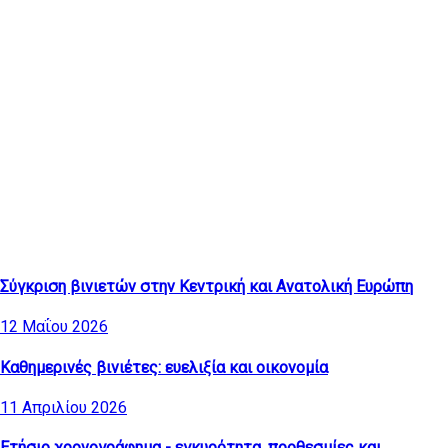
Τελευταία άρθρα
Σύγκριση βινιετών στην Κεντρική και Ανατολική Ευρώπη
12 Μαΐου 2026
Καθημερινές βινιέτες: ευελιξία και οικονομία
11 Απριλίου 2026
Ετήσιο χρονογράφημα - εγκυρότητα, προθεσμίες και