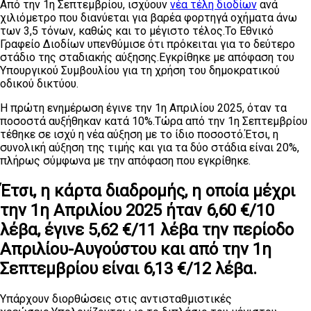
Από την 1η Σεπτεμβρίου, ισχύουν
νέα τέλη διοδίων
ανά
χιλιόμετρο που διανύεται για βαρέα φορτηγά οχήματα άνω
των 3,5 τόνων, καθώς και το μέγιστο τέλος.Το Εθνικό
Γραφείο Διοδίων υπενθύμισε ότι πρόκειται για το δεύτερο
στάδιο της σταδιακής αύξησης.Εγκρίθηκε με απόφαση του
Υπουργικού Συμβουλίου για τη χρήση του δημοκρατικού
οδικού δικτύου.
Η πρώτη ενημέρωση έγινε την 1η Απριλίου 2025, όταν τα
ποσοστά αυξήθηκαν κατά 10%.Τώρα από την 1η Σεπτεμβρίου
τέθηκε σε ισχύ η νέα αύξηση με το ίδιο ποσοστό.Έτσι, η
συνολική αύξηση της τιμής και για τα δύο στάδια είναι 20%,
πλήρως σύμφωνα με την απόφαση που εγκρίθηκε.
Έτσι, η κάρτα διαδρομής, η οποία μέχρι
την 1η Απριλίου 2025 ήταν 6,60 €/10
λέβα, έγινε 5,62 €/11 λέβα την περίοδο
Απριλίου-Αυγούστου και από την 1η
Σεπτεμβρίου είναι 6,13 €/12 λέβα.
Υπάρχουν διορθώσεις στις αντισταθμιστικές