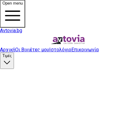
Open menu
Avtovia.bg
Αρχική
Οι Βινιέτες μου
Ιστολόγιο
Επικοινωνία
Τιμές
Αγορά βινιέτας