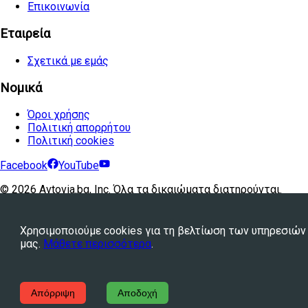
Επικοινωνία
Εταιρεία
Σχετικά με εμάς
Νομικά
Όροι χρήσης
Πολιτική απορρήτου
Πολιτική cookies
Facebook
YouTube
©
2026
Avtovia.bg, Inc. Όλα τα δικαιώματα διατηρούνται.
Powered by
WebStation™
Χρησιμοποιούμε cookies για τη βελτίωση των υπηρεσιών
μας.
Μάθετε περισσότερα
.
Απόρριψη
Αποδοχή