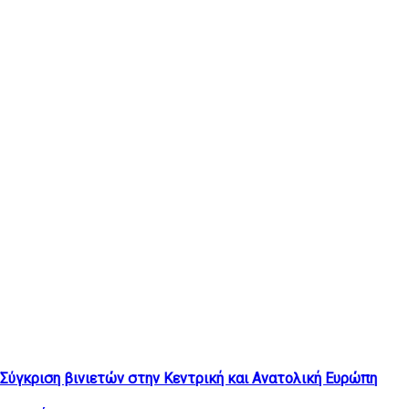
Τελευταία άρθρα
Σύγκριση βινιετών στην Κεντρική και Ανατολική Ευρώπη